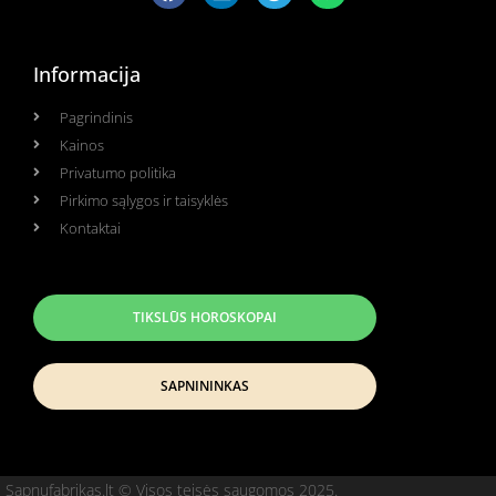
Informacija
Pagrindinis
Kainos
Privatumo politika
Pirkimo sąlygos ir taisyklės
Kontaktai
TIKSLŪS HOROSKOPAI
SAPNININKAS
Sapnufabrikas.lt © Visos teisės saugomos 2025.