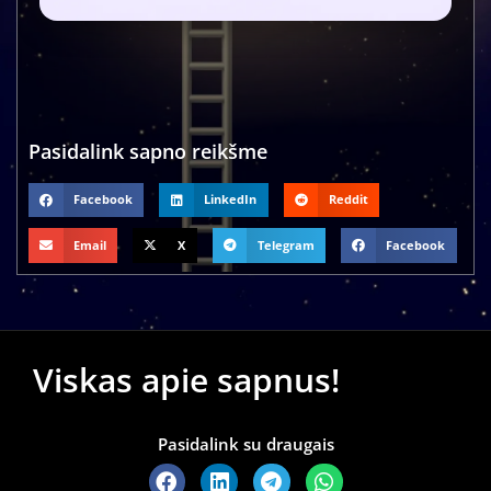
Pasidalink sapno reikšme
Facebook
LinkedIn
Reddit
Email
X
Telegram
Facebook
Viskas apie sapnus!
Pasidalink su draugais