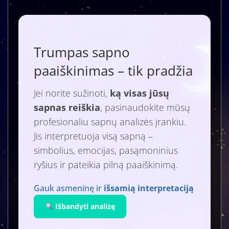
Trumpas sapno
paaiškinimas – tik pradžia
Jei norite sužinoti,
ką visas jūsų
sapnas reiškia
, pasinaudokite mūsų
profesionaliu sapnų analizės įrankiu.
Jis interpretuoja visą sapną –
simbolius, emocijas, pasąmoninius
ryšius ir pateikia pilną paaiškinimą.
Gauk asmeninę ir
išsamią interpretaciją
Išbandyti analizę