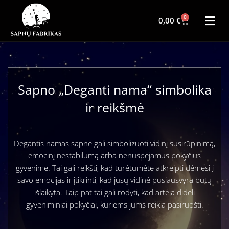
0
0,00
€
Sapno „Deganti nama“ simbolika
ir reikšmė
Degantis namas sapne gali simbolizuoti vidinį susirūpinimą,
emocinį nestabilumą arba nenuspėjamus pokyčius
gyvenime. Tai gali reikšti, kad turėtumėte atkreipti dėmesį į
savo emocijas ir įtikrinti, kad jūsų vidinė pusiausvyra būtų
išlaikyta. Taip pat tai gali rodyti, kad artėja dideli
gyveniminiai pokyčiai, kuriems jums reikia pasiruošti.