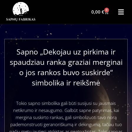
0
0,00
€
Sapno „Dekojau uz pirkima ir
spaudziau ranka graziai merginai
o jos rankos buvo suskirde“
simbolika ir reikšmė
Tokio sapno simbolika gali būti susijusi su jausmais
netikrumo ir nesaugumo. Galbūt sapne patyrimas, kai
mergina suskirto rankas, gali simbolizuoti tavo norą
pademonstruoti geranoriškumą ir dėkingumą, tačiau tuo
pačiu metu jautiesi atskirtas ar neatpažintas. Toks sapnas