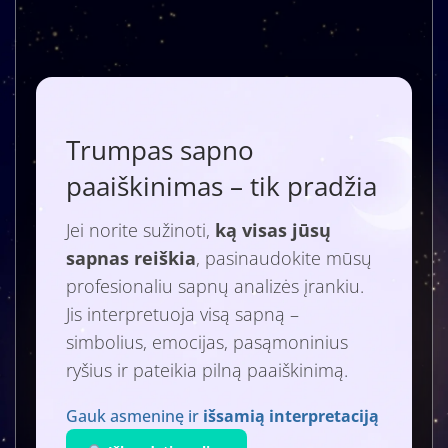
Trumpas sapno
paaiškinimas – tik pradžia
Jei norite sužinoti,
ką visas jūsų
sapnas reiškia
, pasinaudokite mūsų
profesionaliu sapnų analizės įrankiu.
Jis interpretuoja visą sapną –
simbolius, emocijas, pasąmoninius
ryšius ir pateikia pilną paaiškinimą.
Gauk asmeninę ir
išsamią interpretaciją