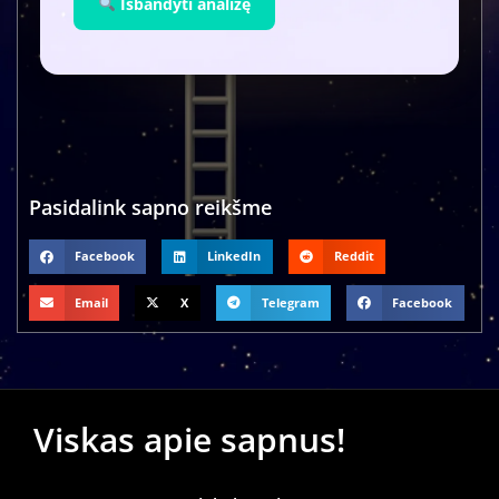
Išbandyti analizę
Pasidalink sapno reikšme
Facebook
LinkedIn
Reddit
Email
X
Telegram
Facebook
Viskas apie sapnus!