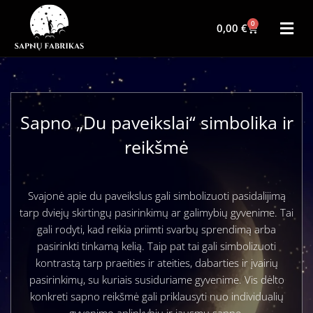
0
0,00
€
Sapno „Du paveikslai“ simbolika ir
reikšmė
Svajonė apie du paveikslus gali simbolizuoti pasidalijimą
tarp dviejų skirtingų pasirinkimų ar galimybių gyvenime. Tai
gali rodyti, kad reikia priimti svarbų sprendimą arba
pasirinkti tinkamą kelią. Taip pat tai gali simbolizuoti
kontrastą tarp praeities ir ateities, dabarties ir įvairių
pasirinkimų, su kuriais susiduriame gyvenime. Vis dėlto
konkreti sapno reikšmė gali priklausyti nuo individualių
gyvenimo aplinkybių ir jausmų sapne.