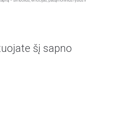
ą sapną – simbolius, emocijas, pasąmoninius ryšius ir
tuojate šį sapno