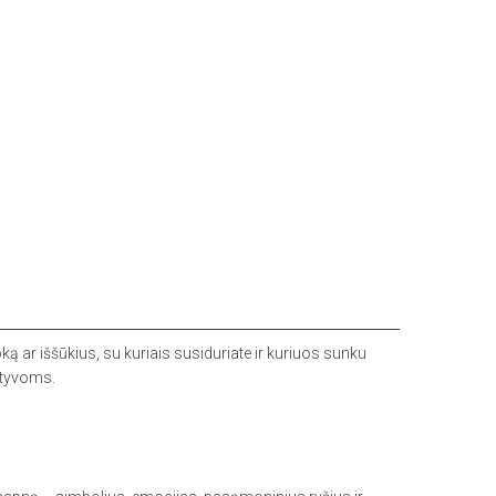
oką ar iššūkius, su kuriais susiduriate ir kuriuos sunku
ektyvoms.