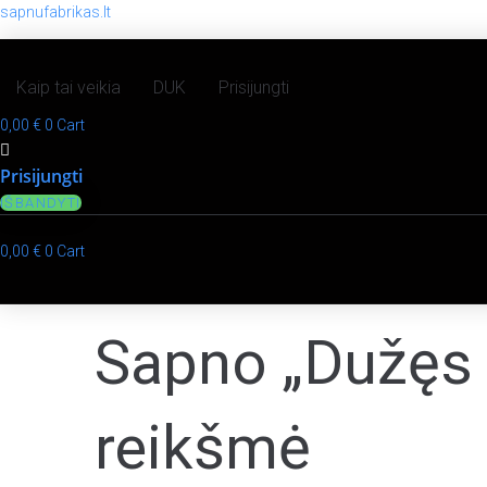
sapnufabrikas.lt
Kaip tai veikia
DUK
Prisijungti
0,00
€
0
Cart
Prisijungti
IŠBANDYTI
0,00
€
0
Cart
Sapno „Dužęs a
reikšmė