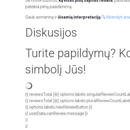
Jei norite sužinoti,
ką visas jūsų sapnas reiškia
, pasinau
pateikia pilną paaiškinimą.
Gauk asmeninę ir
išsamią interpretaciją
🔍 Išbandyti ana
Diskusijos
Turite papildymų? Ko
simbolį Jūs!
{{ reviewsTotal }}
{{ options.labels.singularReviewCountLab
{{ reviewsTotal }}
{{ options.labels.pluralReviewCountLabel
{{ options.labels.newReviewButton }}
{{ userData.canReview.message }}