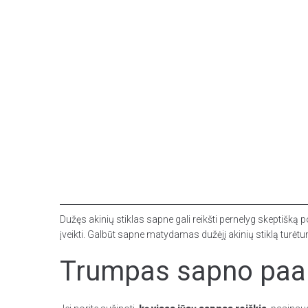
Dužęs akinių stiklas sapne gali reikšti pernelyg skeptišką p
įveikti. Galbūt sapne matydamas dužėjį akinių stiklą turėt
Trumpas sapno paai