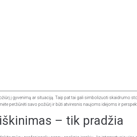
ožiūrį į gyvenimą ar situaciją. Taip pat tai gali simbolizuoti skaidrumo st
umėte peržiūrėti savo požiūrį ir būti atviresnis naujoms idėjoms ir persp
škinimas – tik pradžia