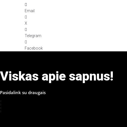
Email
X
Telegram
Facebook
Viskas apie sapnus!
Pasidalink su draugais