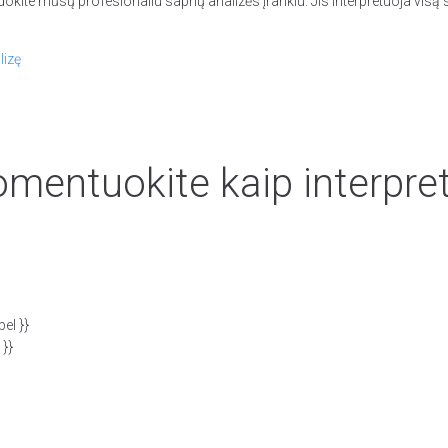
dokite mūsų profesionaliu sapnų analizės įrankiu. Jis interpretuoja vis
lizę
mentuokite kaip interpre
el }}
 }}