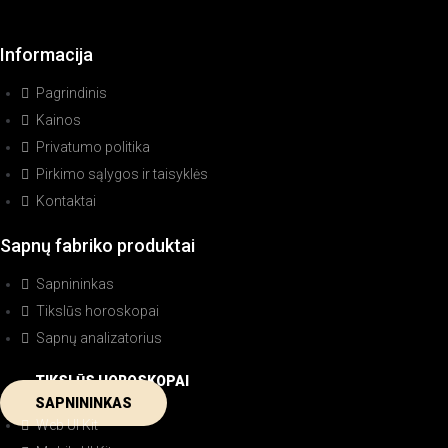
Informacija
Pagrindinis
Kainos
Privatumo politika
Pirkimo sąlygos ir taisyklės
Kontaktai
Sapnų fabriko produktai
Sapnininkas
Tikslūs horoskopai
Sapnų analizatorius
TIKSLŪS HOROSKOPAI
SAPNININKAS
Web UI Kit