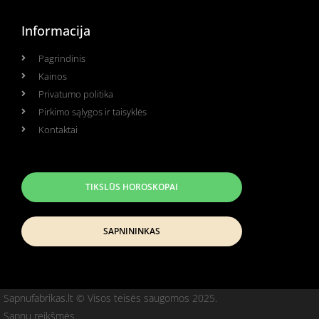
Informacija
Pagrindinis
Kainos
Privatumo politika
Pirkimo sąlygos ir taisyklės
Kontaktai
TIKSLŪS HOROSKOPAI
SAPNININKAS
Sapnufabrikas.lt © Visos teisės saugomos 2025.
Sapnų reikšmės