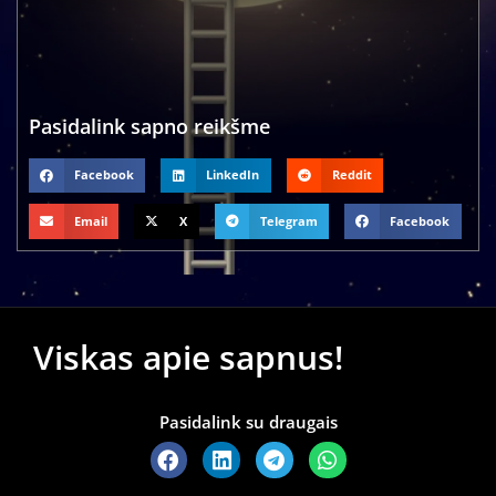
Pasidalink sapno reikšme
Facebook
LinkedIn
Reddit
Email
X
Telegram
Facebook
Viskas apie sapnus!
Pasidalink su draugais