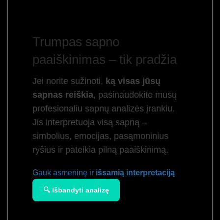
Trumpas sapno
paaiškinimas – tik pradžia
Jei norite sužinoti,
ką visas jūsų
sapnas reiškia
, pasinaudokite mūsų
profesionaliu sapnų analizės įrankiu.
Jis interpretuoja visą sapną –
simbolius, emocijas, pasąmoninius
ryšius ir pateikia pilną paaiškinimą.
Gauk asmeninę ir
išsamią interpretaciją
🔍 Išbandyti analizę