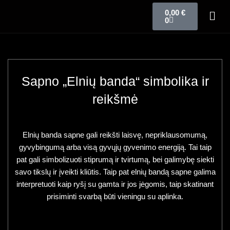
0,00
€
0
Sapno „Elnių banda“ simbolika ir
reikšmė
Elnių banda sapne gali reikšti laisvę, nepriklausomumą,
gyvybingumą arba visą gyvųjų gyvenimo energiją. Tai taip
pat gali simbolizuoti stiprumą ir tvirtumą, bei galimybę siekti
savo tikslų ir įveikti kliūtis. Taip pat elnių bandą sapne galima
interpretuoti kaip ryšį su gamta ir jos jėgomis, taip skatinant
prisiminti svarbą būti vieningu su aplinka.