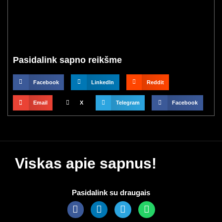
Pasidalink sapno reikšme
Facebook
LinkedIn
Reddit
Email
X
Telegram
Facebook
Viskas apie sapnus!
Pasidalink su draugais