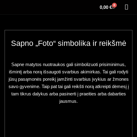
0
0,00
€
Sapno „Foto“ simbolika ir reikšmė
Sapne matytos nuotraukos gali simbolizuoti prisiminimus,
išmintį arba norą išsaugoti svarbius akimirkas. Tai gali rodyti
jūsų pasąmonės poreikį įamžinti svarbius įvykius ar žmones
savo gyvenime. Taip pat tai gali reikšti norą atkreipti dėmesį į
tam tikrus dalykus arba pasinerti į praeities arba dabarties
jausmus.