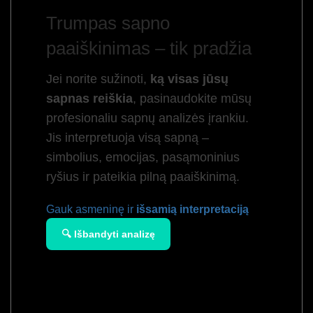
Trumpas sapno
paaiškinimas – tik pradžia
Jei norite sužinoti,
ką visas jūsų
sapnas reiškia
, pasinaudokite mūsų
profesionaliu sapnų analizės įrankiu.
Jis interpretuoja visą sapną –
simbolius, emocijas, pasąmoninius
ryšius ir pateikia pilną paaiškinimą.
Gauk asmeninę ir
išsamią interpretaciją
🔍 Išbandyti analizę