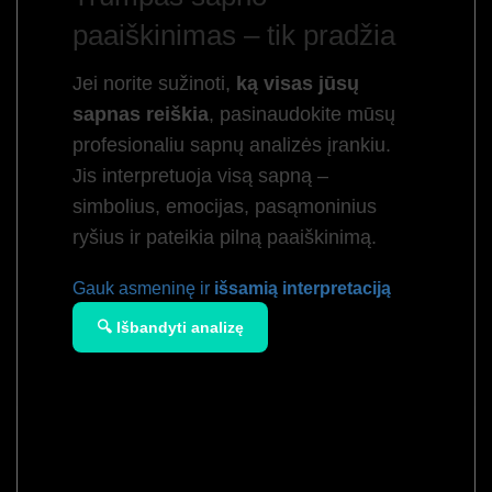
paaiškinimas – tik pradžia
Jei norite sužinoti,
ką visas jūsų
sapnas reiškia
, pasinaudokite mūsų
profesionaliu sapnų analizės įrankiu.
Jis interpretuoja visą sapną –
simbolius, emocijas, pasąmoninius
ryšius ir pateikia pilną paaiškinimą.
Gauk asmeninę ir
išsamią interpretaciją
🔍 Išbandyti analizę