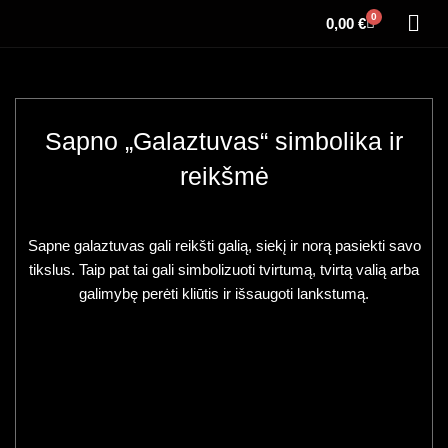
0
0,00
€
Sapno „Galaztuvas“ simbolika ir
reikšmė
Sapne galaztuvas gali reikšti galią, siekį ir norą pasiekti savo
tikslus. Taip pat tai gali simbolizuoti tvirtumą, tvirtą valią arba
galimybę perėti kliūtis ir išsaugoti lankstumą.