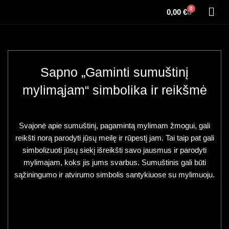
0
0,00
€
Sapno „Gaminti sumuštinį
mylimąjam“ simbolika ir reikšmė
Svajonė apie sumuštinį, pagamintą mylimam žmogui, gali
reikšti norą parodyti jūsų meilę ir rūpestį jam. Tai taip pat gali
simbolizuoti jūsų siekį išreikšti savo jausmus ir parodyti
mylimajam, koks jis jums svarbus. Sumuštinis gali būti
sąžiningumo ir atvirumo simbolis santykiuose su mylimuoju.