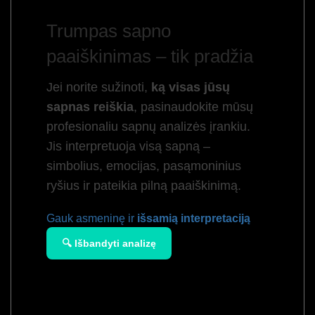
Trumpas sapno
paaiškinimas – tik pradžia
Jei norite sužinoti,
ką visas jūsų
sapnas reiškia
, pasinaudokite mūsų
profesionaliu sapnų analizės įrankiu.
Jis interpretuoja visą sapną –
simbolius, emocijas, pasąmoninius
ryšius ir pateikia pilną paaiškinimą.
Gauk asmeninę ir
išsamią interpretaciją
🔍 Išbandyti analizę