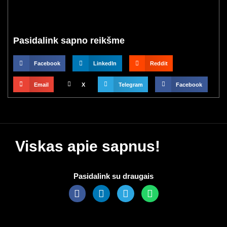
Pasidalink sapno reikšme
Facebook
LinkedIn
Reddit
Email
X
Telegram
Facebook
Viskas apie sapnus!
Pasidalink su draugais