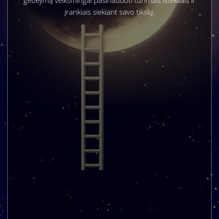
įrankiais siekiant savo tikslų.