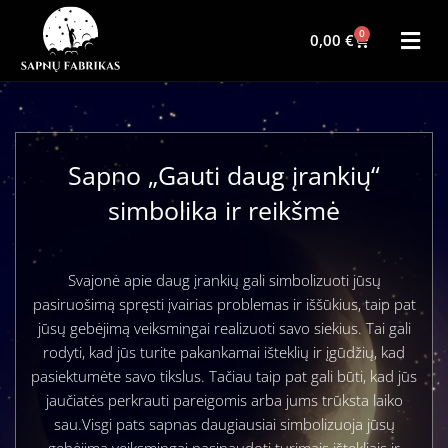
0
0,00
€
Sapno „Gauti daug įrankių“
simbolika ir reikšmė
Svajonė apie daug įrankių gali simbolizuoti jūsų
pasiruošimą spręsti įvairias problemas ir iššūkius, taip pat
jūsų gebėjimą veiksmingai realizuoti savo siekius. Tai gali
rodyti, kad jūs turite pakankamai išteklių ir įgūdžių, kad
pasiektumėte savo tikslus. Tačiau taip pat gali būti, kad jūs
jaučiatės perkrauti pareigomis arba jums trūksta laiko
sau.Visgi pats sapnas daugiausiai simbolizuoja jūsų
gebėjimą veiksmingai pasinaudoti turimais ištekliais ir