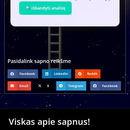
Išbandyti analizę
Pasidalink sapno reikšme
Facebook
LinkedIn
Reddit
Email
X
Telegram
Facebook
Viskas apie sapnus!