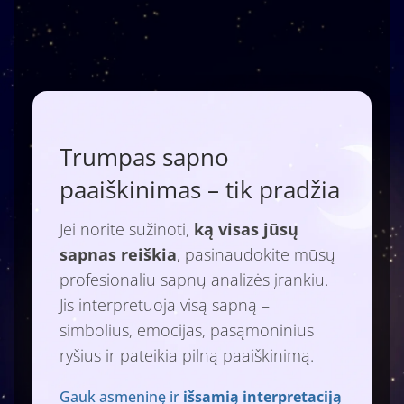
Trumpas sapno
paaiškinimas – tik pradžia
Jei norite sužinoti,
ką visas jūsų
sapnas reiškia
, pasinaudokite mūsų
profesionaliu sapnų analizės įrankiu.
Jis interpretuoja visą sapną –
simbolius, emocijas, pasąmoninius
ryšius ir pateikia pilną paaiškinimą.
Gauk asmeninę ir
išsamią interpretaciją