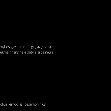
imybes gyvenime. Taigi, gavęs zuvį
r sėkmę finansinėje srityje arba naują
bolius, emocijas, pasąmoninius