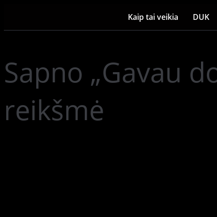
Kaip tai veikia
DUK
Sapno „Gavau dov
reikšmė