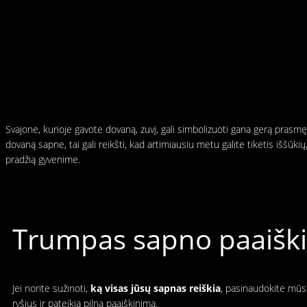
Svajonė, kurioje gavote dovaną, zuvį, gali simbolizuoti gana gerą prasm
dovaną sapne, tai gali reikšti, kad artimiausiu metu galite tikėtis iššūkių
pradžią gyvenime.
Trumpas sapno paaiškin
Jei norite sužinoti,
ką visas jūsų sapnas reiškia
, pasinaudokite mūsų
ryšius ir pateikia pilną paaiškinimą.