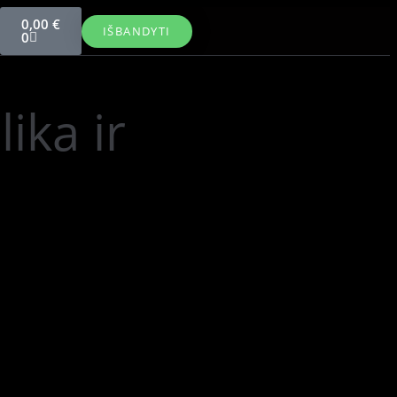
0,00
€
IŠBANDYTI
0
ika ir