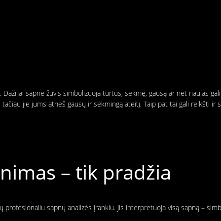
ę. Dažnai sapne žuvis simbolizuoja turtus, sėkmę, gausą ar net naujas gal
, tačiau jie jums atneš gausų ir sėkmingą ateitį. Taip pat tai gali reikšti i
imas – tik pradžia
 profesionaliu sapnų analizės įrankiu. Jis interpretuoja visą sapną – sim