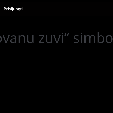
Prisijungti
anu zuvi“ simbol