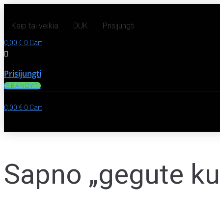
Kaip tai veikia
DUK
Prisijungti
0,00
€
0
Cart
Prisijungti
IŠBANDYTI
0,00
€
0
Cart
Sapno „gegute kuk