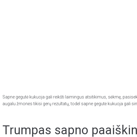
Sapne gegutė kukuoja gali reikšti laimingus atsitikimus, sėkmę, pasiseki
augalu žmonės tikisi gerų rezultatų, todėl sapne gegutė kukuoja gali s
Trumpas sapno paaiškini