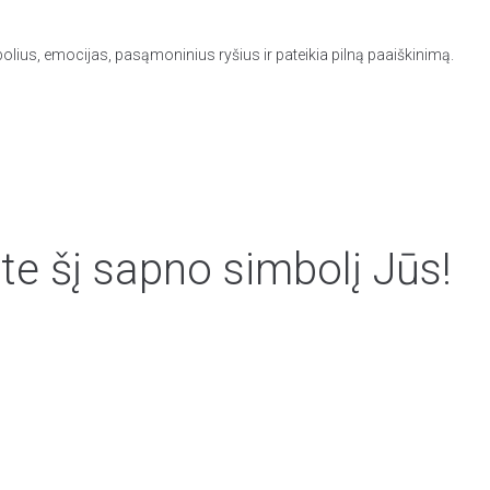
olius, emocijas, pasąmoninius ryšius ir pateikia pilną paaiškinimą.
te šį sapno simbolį Jūs!