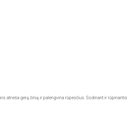
is atneša gerą žinią ir palengvina rūpesčius. Sodinant ir rūpinantis