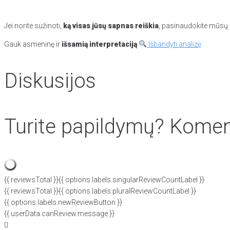
Jei norite sužinoti,
ką visas jūsų sapnas reiškia
, pasinaudokite mūsų p
Gauk asmeninę ir
išsamią interpretaciją
Išbandyti analizę
Diskusijos
Turite papildymų? Koment
{{ reviewsTotal }}
{{ options.labels.singularReviewCountLabel }}
{{ reviewsTotal }}
{{ options.labels.pluralReviewCountLabel }}
{{ options.labels.newReviewButton }}
{{ userData.canReview.message }}