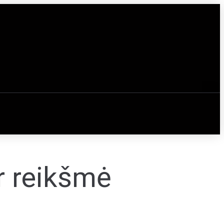
r reikšmė