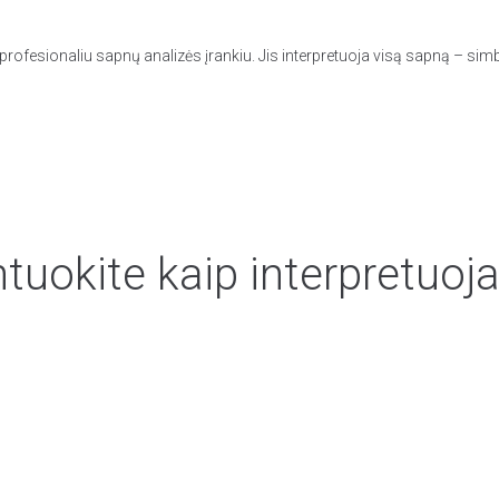
rofesionaliu sapnų analizės įrankiu. Jis interpretuoja visą sapną – simb
uokite kaip interpretuoja