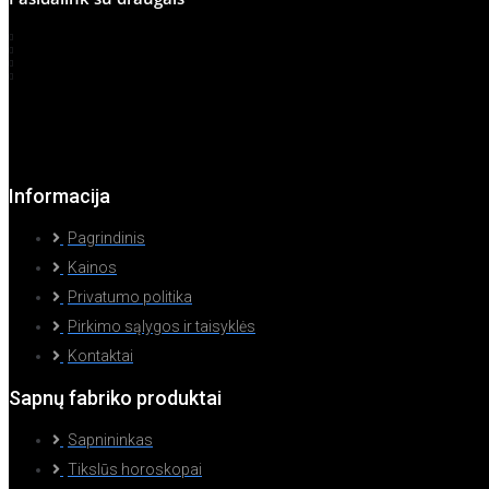
Informacija
Pagrindinis
Kainos
Privatumo politika
Pirkimo sąlygos ir taisyklės
Kontaktai
Sapnų fabriko produktai
Sapnininkas
Tikslūs horoskopai