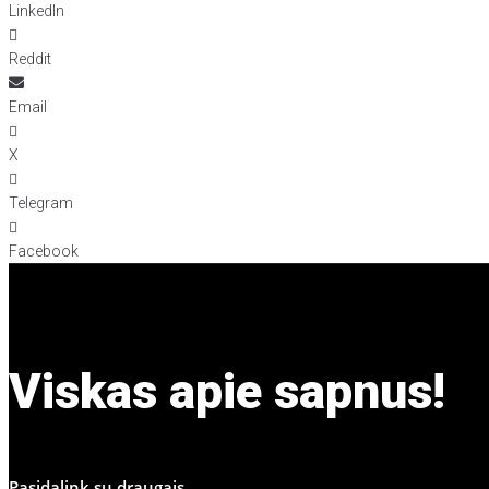
LinkedIn
Reddit
Email
X
Telegram
Facebook
Viskas apie sapnus!
Pasidalink su draugais