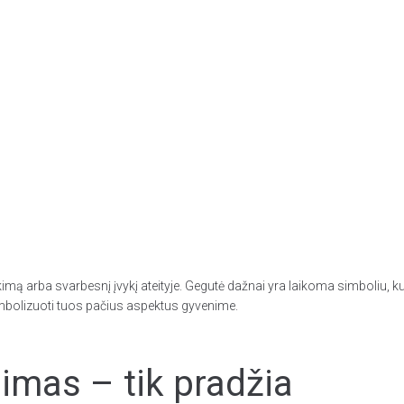
mą arba svarbesnį įvykį ateityje. Gegutė dažnai yra laikoma simboliu, kur
imbolizuoti tuos pačius aspektus gyvenime.
mas – tik pradžia