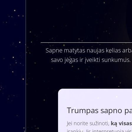
Sapne matytas naujas kelias arba 
savo jėgas ir įveikti sunkumus.
Trumpas sapno paa
Jei norite sužinoti,
ką visas
įrankiu. Jis interpretuoja v