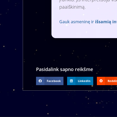
paaiškinimą.
Gauk asmeninę ir
išsamią in
Pasidalink sapno reikšme
Facebook
LinkedIn
Reddit