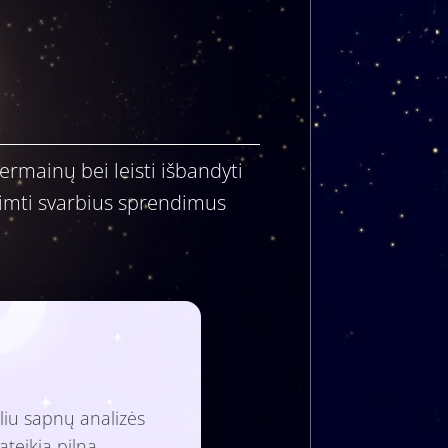
ermainų bei leisti išbandyti
riimti svarbius sprendimus
liu sapnų analizės
ateikia pilną