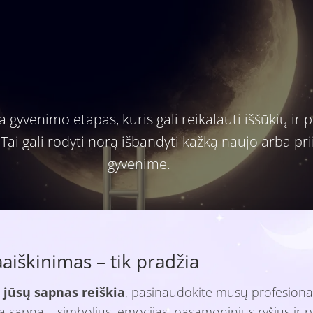
gyvenimo etapas, kuris gali reikalauti iššūkių ir p
 Tai gali rodyti norą išbandyti kažką naujo arba p
gyvenime.
iškinimas – tik pradžia
 jūsų sapnas reiškia
, pasinaudokite mūsų profesiona
isą sapną – simbolius, emocijas, pasąmoninius ryšius ir p