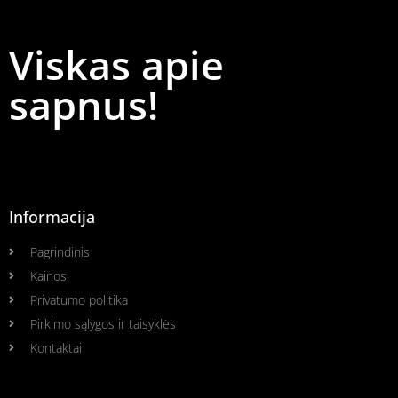
Viskas apie
sapnus!
Informacija
Pagrindinis
Kainos
Privatumo politika
Pirkimo sąlygos ir taisyklės
Kontaktai