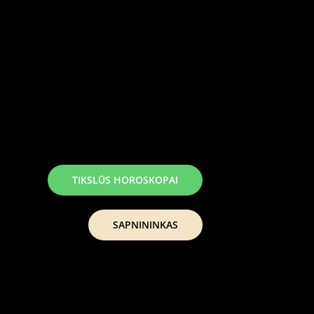
TIKSLŪS HOROSKOPAI
SAPNININKAS