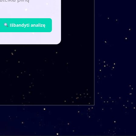
Išbandyti analizę