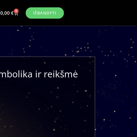
0
0,00
€
IŠBANDYTI
bolika ir reikšmė