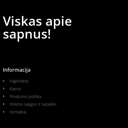
Viskas apie
sapnus!
Informacija
Pagrindinis
Kainos
Privatumo politika
Pirkimo sąlygos ir taisyklės
Kontaktai