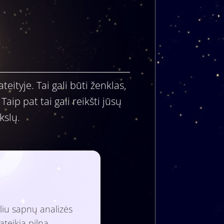
eityje. Tai gali būti ženklas,
p pat tai gali reikšti jūsų
kslų.
liu sapnų analizės
ateikia pilną