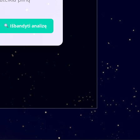
Išbandyti analizę