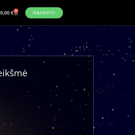
0
0,00
€
IŠBANDYTI
reikšmė