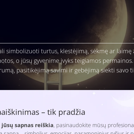
i simbolizuoti turtus, klestėjimą, sėkmę ar laimę at
os, o jūsų gyvenime įvyks teigiamos permainos. Tai
prumą, pasitikėjimą savimi ir gebėjimą siekti savo ti
iškinimas – tik pradžia
 jūsų sapnas reiškia
, pasinaudokite mūsų profesiona
isą sapną – simbolius, emocijas, pasąmoninius ryšius ir p