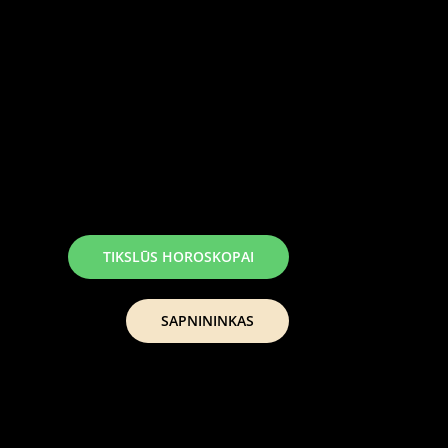
TIKSLŪS HOROSKOPAI
SAPNININKAS