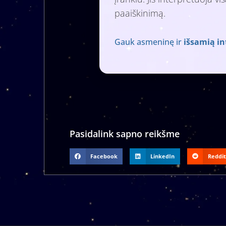
paaiškinimą.
Gauk asmeninę ir
išsamią in
Pasidalink sapno reikšme
Facebook
LinkedIn
Reddit