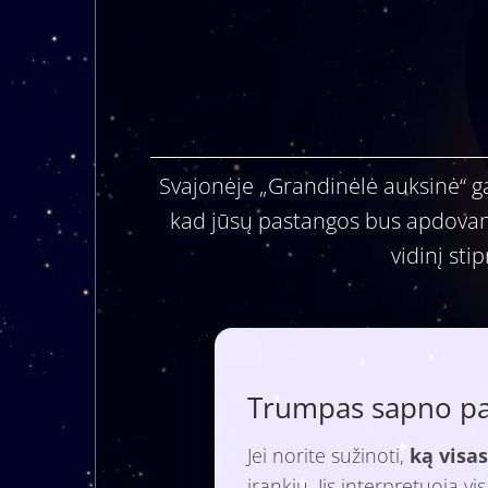
Svajonėje „Grandinėlė auksinė“ gal
kad jūsų pastangos bus apdovanot
vidinį sti
Trumpas sapno paa
Jei norite sužinoti,
ką visas
įrankiu. Jis interpretuoja v