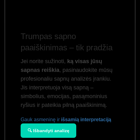
Trumpas sapno
paaiškinimas – tik pradžia
Jei norite sužinoti,
ką visas jūsų
sapnas reiškia
, pasinaudokite mūsų
profesionaliu sapnų analizės įrankiu.
Jis interpretuoja visą sapną –
simbolius, emocijas, pasąmoninius
ryšius ir pateikia pilną paaiškinimą.
Gauk asmeninę ir
išsamią interpretaciją
🔍 Išbandyti analizę