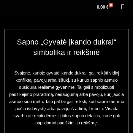
0
0,00
€
Sapno „Gyvatė įkando dukrai“
simbolika ir reikšmė
Svajonė, kurioje gyvatė įkando dukrai, gali reikšti vidinį
konfliktą, pavojų arba iššūkį, su kuriuo sapnio asmuo
susiduria realiame gyvenime. Tai gali simbolizuoti
pasitikėjimo praradimą, nesaugumą arba pavojų, kurį jaučia
asmuo šiuo metu. Taip pat tai gali reikšti, kad sapnio asmuo
jaučia išdavystę arba pavojų iš artimų žmonių. Visada
svarbu atkreipti dėmesį į kitus sapno detalius, kurie gali
papildomai paaiškinti jo reikšmę.