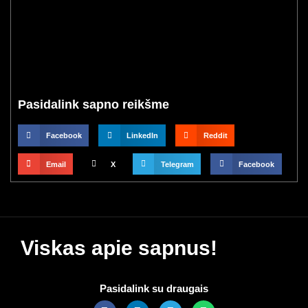
Pasidalink sapno reikšme
Facebook
LinkedIn
Reddit
Email
X
Telegram
Facebook
Viskas apie sapnus!
Pasidalink su draugais