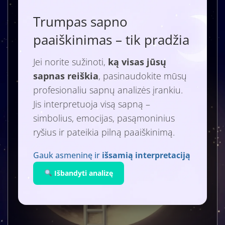
Trumpas sapno
paaiškinimas – tik pradžia
Jei norite sužinoti,
ką visas jūsų
sapnas reiškia
, pasinaudokite mūsų
profesionaliu sapnų analizės įrankiu.
Jis interpretuoja visą sapną –
simbolius, emocijas, pasąmoninius
ryšius ir pateikia pilną paaiškinimą.
Gauk asmeninę ir
išsamią interpretaciją
Išbandyti analizę