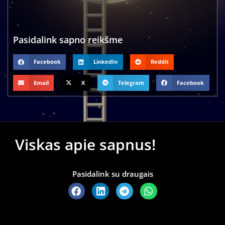
Pasidalink sapno reikšme
Facebook
LinkedIn
Reddit
Email
X
Telegram
Facebook
Viskas apie sapnus!
Pasidalink su draugais