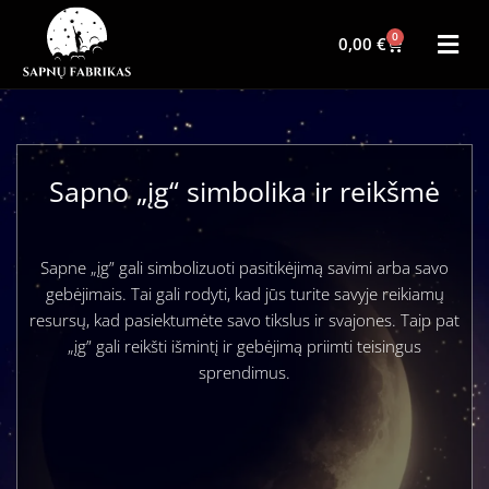
0
0,00
€
Sapno „įg“ simbolika ir reikšmė
Sapne „įg” gali simbolizuoti pasitikėjimą savimi arba savo
gebėjimais. Tai gali rodyti, kad jūs turite savyje reikiamų
resursų, kad pasiektumėte savo tikslus ir svajones. Taip pat
„įg” gali reikšti išmintį ir gebėjimą priimti teisingus
sprendimus.