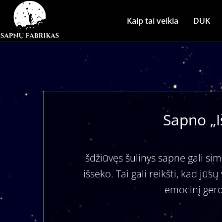
Kaip tai veikia
DUK
Sapno „I
Išdžiūvęs šulinys sapne gali si
išseko. Tai gali reikšti, kad jū
emocinį gero