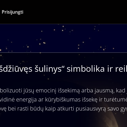
Prisijungti
šdžiūvęs šulinys“ simbolika ir r
mbolizuoti jūsų emocinį išsekimą arba jausmą, kad j
sų vidinė energija ar kūrybiškumas išsekę ir turėtum
vę bei rasti būdų kaip atkurti pusiausvyrą savo g