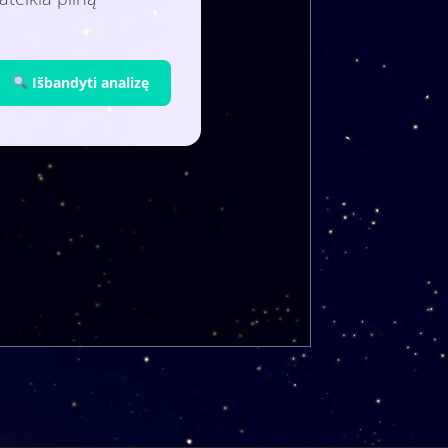
Išbandyti analizę