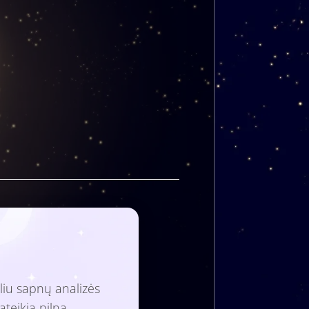
liu sapnų analizės
ateikia pilną