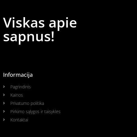
Viskas apie
sapnus!
Informacija
Pagrindinis
Kainos
Privatumo politika
Pirkimo sąlygos ir taisyklės
Kontaktai