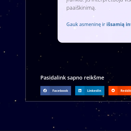
paaiškinimą.
Gauk asmeninę ir
išsamią in
Pasidalink sapno reikšme
Facebook
LinkedIn
Reddit