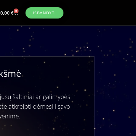
0
0,00
€
IŠBANDYTI
eikšmė
ūsų šaltiniai ar galimybės
ėte atkreipti dėmesį į savo
yvenime.