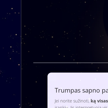
Trumpas sapno paa
Jei norite sužinoti,
ką visas
įrankiu. Jis interpretuoja v