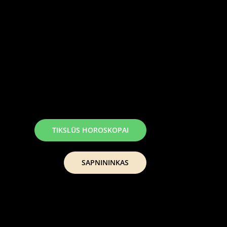
TIKSLŪS HOROSKOPAI
SAPNININKAS