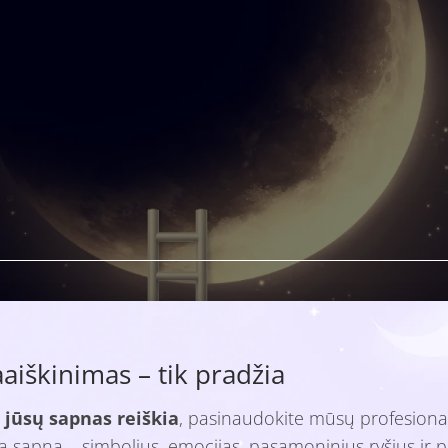
iškinimas – tik pradžia
 jūsų sapnas reiškia
, pasinaudokite mūsų profesiona
isą sapną – simbolius, emocijas, pasąmoninius ryšius ir p