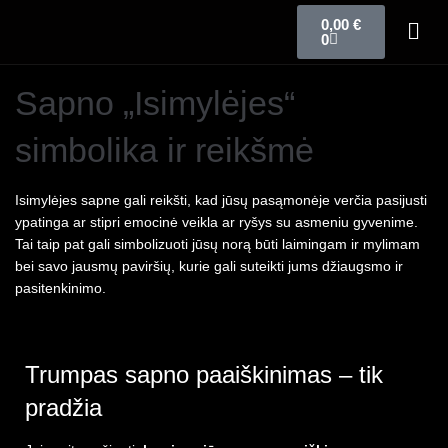
0,00
€
0
Sapno „Isimylėjes“
simbolika ir reikšmė
Isimylėjes sapne gali reikšti, kad jūsų pasąmonėje verčia pasijusti
ypatinga ar stipri emocinė veikla ar ryšys su asmeniu gyvenime.
Tai taip pat gali simbolizuoti jūsų norą būti laimingam ir mylimam
bei savo jausmų paviršių, kurie gali suteikti jums džiaugsmo ir
pasitenkinimo.
Trumpas sapno paaiškinimas – tik
pradžia