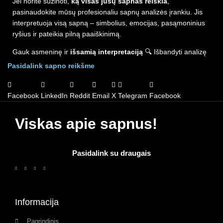
Jei norite sužinoti,
ką visas jūsų sapnas reiškia
,
pasinaudokite mūsų profesionaliu sapnų analizės įrankiu. Jis
interpretuoja visą sapną – simbolius, emocijas, pasąmoninius
ryšius ir pateikia pilną paaiškinimą.
Gauk asmeninę ir
išsamią interpretaciją
🔍 Išbandyti analizę
Pasidalink sapno reikšme
Facebook
LinkedIn
Reddit
Email
X
Telegram
Facebook
Viskas apie sapnus!
Pasidalink su draugais
Informacija
Pagrindinis