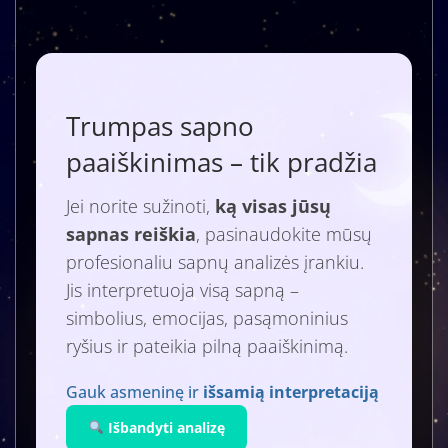
Trumpas sapno
paaiškinimas – tik pradžia
Jei norite sužinoti,
ką visas jūsų
sapnas reiškia
, pasinaudokite mūsų
profesionaliu sapnų analizės įrankiu.
Jis interpretuoja visą sapną –
simbolius, emocijas, pasąmoninius
ryšius ir pateikia pilną paaiškinimą.
Gauk asmeninę ir
išsamią interpretaciją
Išbandyti analizę