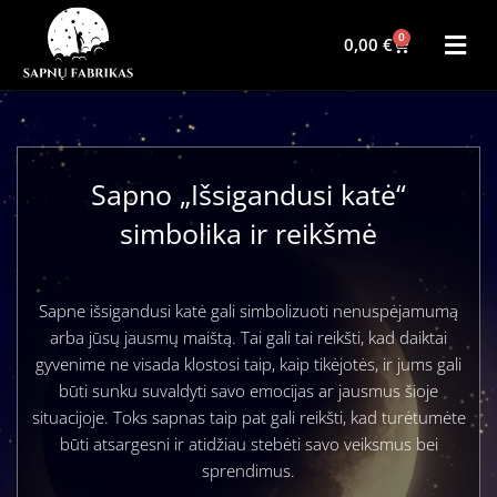
0
0,00
€
Sapno „Išsigandusi katė“
simbolika ir reikšmė
Sapne išsigandusi katė gali simbolizuoti nenuspėjamumą
arba jūsų jausmų maištą. Tai gali tai reikšti, kad daiktai
gyvenime ne visada klostosi taip, kaip tikėjotės, ir jums gali
būti sunku suvaldyti savo emocijas ar jausmus šioje
situacijoje. Toks sapnas taip pat gali reikšti, kad turėtumėte
būti atsargesni ir atidžiau stebėti savo veiksmus bei
sprendimus.