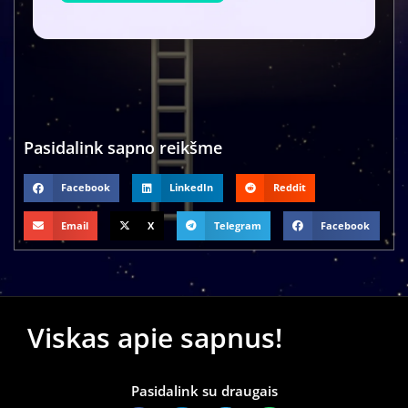
Pasidalink sapno reikšme
Facebook
LinkedIn
Reddit
Email
X
Telegram
Facebook
Viskas apie sapnus!
Pasidalink su draugais