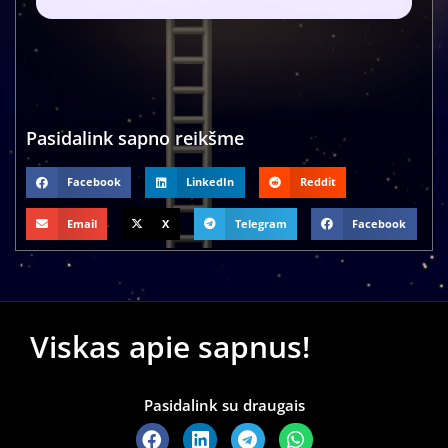
Pasidalink sapno reikšme
Facebook
LinkedIn
Reddit
Email
X
Telegram
Facebook
Viskas apie sapnus!
Pasidalink su draugais