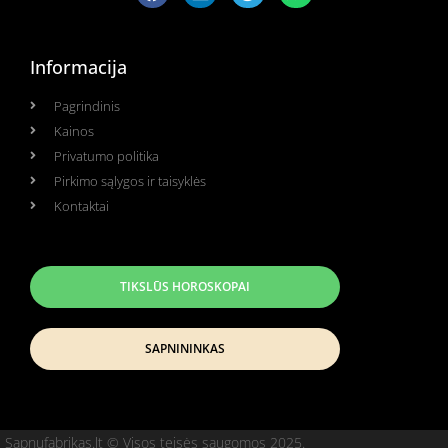
Informacija
Pagrindinis
Kainos
Privatumo politika
Pirkimo sąlygos ir taisyklės
Kontaktai
TIKSLŪS HOROSKOPAI
SAPNININKAS
Sapnufabrikas.lt © Visos teisės saugomos 2025.