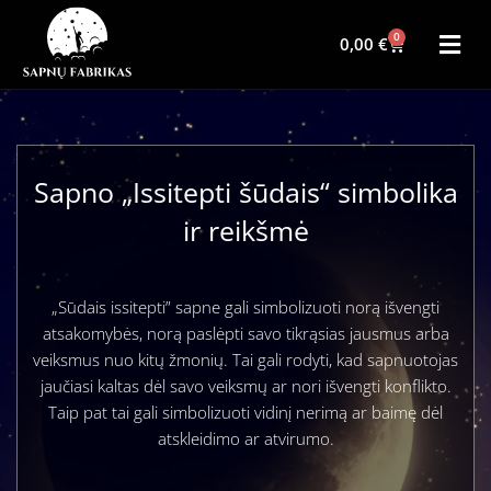
0
0,00
€
Sapno „Issitepti šūdais“ simbolika
ir reikšmė
„Sūdais issitepti” sapne gali simbolizuoti norą išvengti
atsakomybės, norą paslėpti savo tikrąsias jausmus arba
veiksmus nuo kitų žmonių. Tai gali rodyti, kad sapnuotojas
jaučiasi kaltas dėl savo veiksmų ar nori išvengti konflikto.
Taip pat tai gali simbolizuoti vidinį nerimą ar baimę dėl
atskleidimo ar atvirumo.