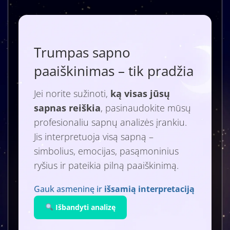
Trumpas sapno
paaiškinimas – tik pradžia
Jei norite sužinoti,
ką visas jūsų
sapnas reiškia
, pasinaudokite mūsų
profesionaliu sapnų analizės įrankiu.
Jis interpretuoja visą sapną –
simbolius, emocijas, pasąmoninius
ryšius ir pateikia pilną paaiškinimą.
Gauk asmeninę ir
išsamią interpretaciją
Išbandyti analizę