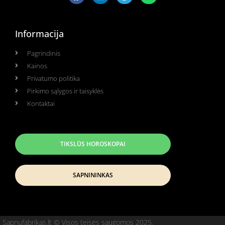
Informacija
Pagrindinis
Kainos
Privatumo politika
Pirkimo sąlygos ir taisyklės
Kontaktai
TIKSLŪS HOROSKOPAI
SAPNININKAS
Sapnufabrikas.lt © Visos teisės saugomos 2025.