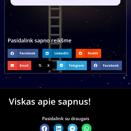
Pasidalink sapno reikšme
Facebook
LinkedIn
Reddit
Email
X
Telegram
Facebook
Viskas apie sapnus!
Pasidalink su draugais