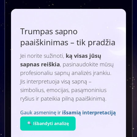
Trumpas sapno
paaiškinimas – tik pradžia
Jei norite sužinoti,
ką visas jūsų
sapnas reiškia
, pasinaudokite mūsų
profesionaliu sapnų analizės įrankiu.
Jis interpretuoja visą sapną –
simbolius, emocijas, pasąmoninius
ryšius ir pateikia pilną paaiškinimą.
Gauk asmeninę ir
išsamią interpretaciją
Išbandyti analizę