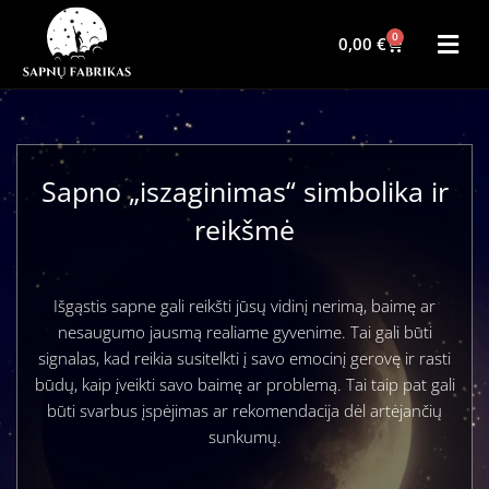
0
0,00
€
Sapno „iszaginimas“ simbolika ir
reikšmė
Išgąstis sapne gali reikšti jūsų vidinį nerimą, baimę ar
nesaugumo jausmą realiame gyvenime. Tai gali būti
signalas, kad reikia susitelkti į savo emocinį gerovę ir rasti
būdų, kaip įveikti savo baimę ar problemą. Tai taip pat gali
būti svarbus įspėjimas ar rekomendacija dėl artėjančių
sunkumų.