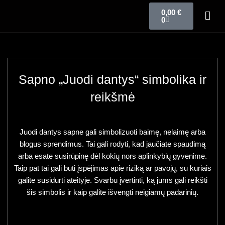
0,00
€
0
Sapno „Juodi dantys“ simbolika ir
reikšmė
Juodi dantys sapne gali simbolizuoti baimę, nelaimę arba
blogus sprendimus. Tai gali rodyti, kad jaučiate spaudimą
arba esate susirūpinę dėl kokių nors aplinkybių gyvenime.
Taip pat tai gali būti įspėjimas apie riziką ar pavojų, su kuriais
galite susidurti ateityje. Svarbu įvertinti, ką jums gali reikšti
šis simbolis ir kaip galite išvengti neigiamų padarinių.