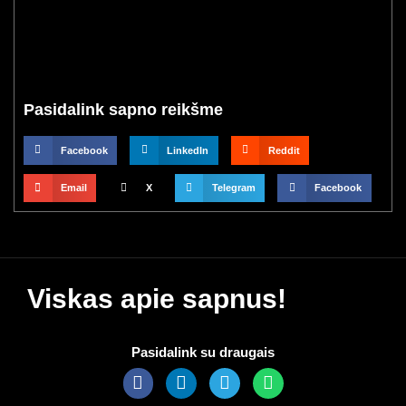
Pasidalink sapno reikšme
Facebook
LinkedIn
Reddit
Email
X
Telegram
Facebook
Viskas apie sapnus!
Pasidalink su draugais