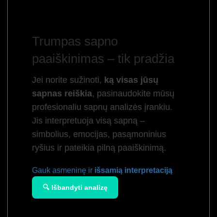
Trumpas sapno
paaiškinimas – tik pradžia
Jei norite sužinoti,
ką visas jūsų
sapnas reiškia
, pasinaudokite mūsų
profesionaliu sapnų analizės įrankiu.
Jis interpretuoja visą sapną –
simbolius, emocijas, pasąmoninius
ryšius ir pateikia pilną paaiškinimą.
Gauk asmeninę ir
išsamią interpretaciją
🔍 Išbandyti analizę