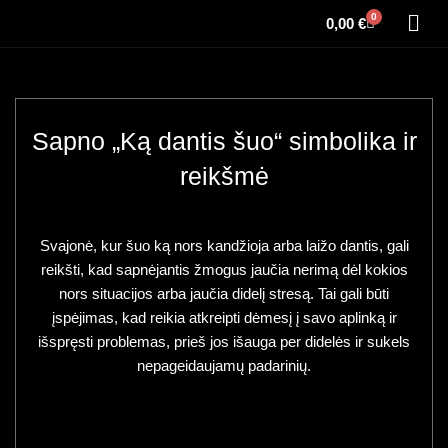
0
0,00
€
Sapno „Ką dantis šuo“ simbolika ir
reikšmė
Svajonė, kur šuo ką nors kandžioja arba laižo dantis, gali
reikšti, kad sapnėjantis žmogus jaučia nerimą dėl kokios
nors situacijos arba jaučia didelį stresą. Tai gali būti
įspėjimas, kad reikia atkreipti dėmesį į savo aplinką ir
išspręsti problemas, prieš jos išauga per didelės ir sukels
nepageidaujamų padarinių.