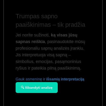
Trumpas sapno
paaiškinimas – tik pradžia
Jei norite sužinoti,
ką visas jūsų
sapnas reiškia
, pasinaudokite mūsų
profesionaliu sapnų analizės įrankiu.
Jis interpretuoja visą sapną –
simbolius, emocijas, pasąmoninius
ryšius ir pateikia pilną paaiškinimą.
Gauk asmeninę ir
išsamią interpretaciją
🔍 Išbandyti analizę