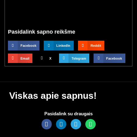
Pasidalink sapno reikšme
Facebook
LinkedIn
Reddit
Email
X
Telegram
Facebook
Viskas apie sapnus!
Pasidalink su draugais