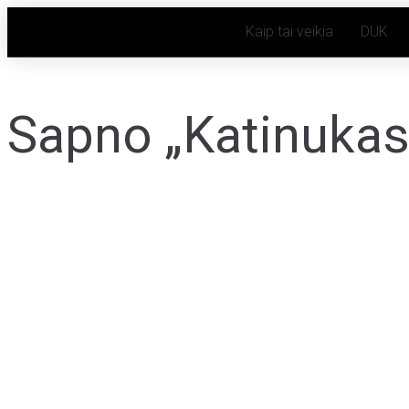
Kaip tai veikia
DUK
Sapno „Katinukas“