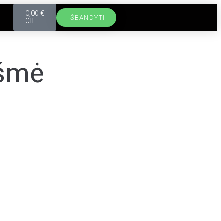
0,00
€
IŠBANDYTI
0
kšmė