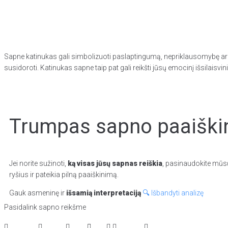
Sapne katinukas gali simbolizuoti paslaptingumą, nepriklausomybę arba 
susidoroti. Katinukas sapne taip pat gali reikšti jūsų emocinį išsilaisvin
Trumpas sapno paaiškin
Jei norite sužinoti,
ką visas jūsų sapnas reiškia
, pasinaudokite mūsų
ryšius ir pateikia pilną paaiškinimą.
Gauk asmeninę ir
išsamią interpretaciją
🔍 Išbandyti analizę
Pasidalink sapno reikšme