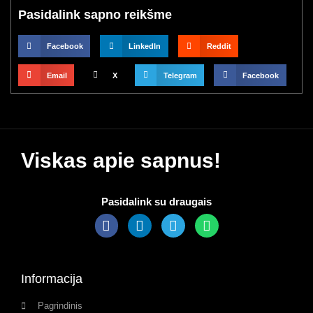
Pasidalink sapno reikšme
Facebook
LinkedIn
Reddit
Email
X
Telegram
Facebook
Viskas apie sapnus!
Pasidalink su draugais
Informacija
Pagrindinis