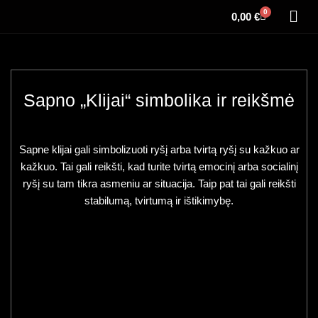
0
0,00
€
Sapno „Klijai“ simbolika ir reikšmė
Sapne klijai gali simbolizuoti ryšį arba tvirtą ryšį su kažkuo ar
kažkuo. Tai gali reikšti, kad turite tvirtą emocinį arba socialinį
ryšį su tam tikra asmeniu ar situacija. Taip pat tai gali reikšti
stabilumą, tvirtumą ir ištikimybę.