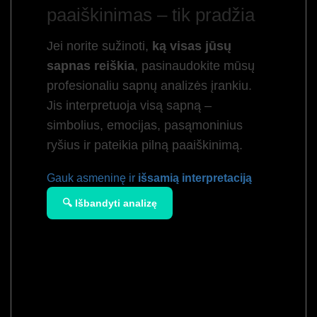
paaiškinimas – tik pradžia
Jei norite sužinoti,
ką visas jūsų
sapnas reiškia
, pasinaudokite mūsų
profesionaliu sapnų analizės įrankiu.
Jis interpretuoja visą sapną –
simbolius, emocijas, pasąmoninius
ryšius ir pateikia pilną paaiškinimą.
Gauk asmeninę ir
išsamią interpretaciją
🔍 Išbandyti analizę