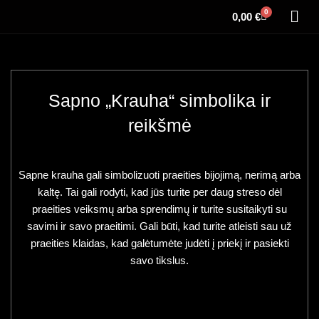
0
0,00
€
Sapno „Krauha“ simbolika ir
reikšmė
Sapne krauha gali simbolizuoti praeities bijojimą, nerimą arba
kaltę. Tai gali rodyti, kad jūs turite per daug streso dėl
praeities veiksmų arba sprendimų ir turite susitaikyti su
savimi ir savo praeitimi. Gali būti, kad turite atleisti sau už
praeities klaidas, kad galėtumėte judėti į priekį ir pasiekti
savo tikslus.