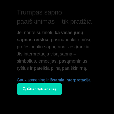
Trumpas sapno
paaiškinimas – tik pradžia
Jei norite sužinoti,
ką visas jūsų
sapnas reiškia
, pasinaudokite mūsų
profesionaliu sapnų analizės įrankiu.
Jis interpretuoja visą sapną –
simbolius, emocijas, pasąmoninius
ryšius ir pateikia pilną paaiškinimą.
Gauk asmeninę ir
išsamią interpretaciją
🔍 Išbandyti analizę