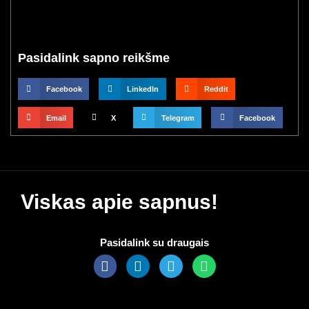
Pasidalink sapno reikšme
Facebook
LinkedIn
Reddit
Email
X
Telegram
Facebook
Viskas apie sapnus!
Pasidalink su draugais