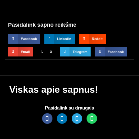
Pasidalink sapno reikšme
Facebook
LinkedIn
Reddit
Email
X
Telegram
Facebook
Viskas apie sapnus!
Pasidalink su draugais