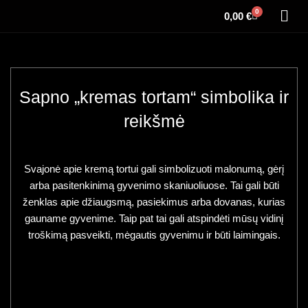
0
0,00
€
Sapno „kremas tortam“ simbolika ir
reikšmė
Svajonė apie kremą tortui gali simbolizuoti malonumą, gėrį
arba pasitenkinimą gyvenimo skaniuoliuose. Tai gali būti
ženklas apie džiaugsmą, pasiekimus arba dovanas, kurias
gauname gyvenime. Taip pat tai gali atspindėti mūsų vidinį
troškimą pasveikti, mėgautis gyvenimu ir būti laimingais.