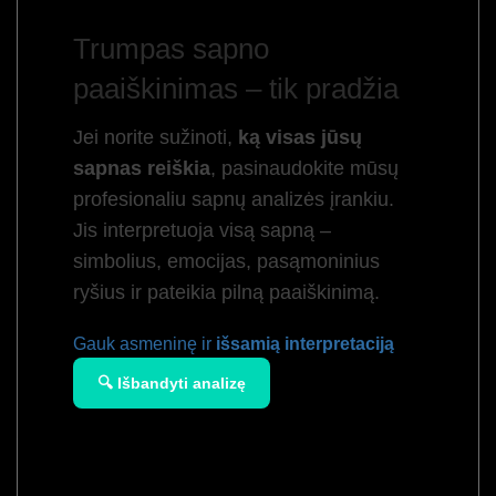
Trumpas sapno
paaiškinimas – tik pradžia
Jei norite sužinoti,
ką visas jūsų
sapnas reiškia
, pasinaudokite mūsų
profesionaliu sapnų analizės įrankiu.
Jis interpretuoja visą sapną –
simbolius, emocijas, pasąmoninius
ryšius ir pateikia pilną paaiškinimą.
Gauk asmeninę ir
išsamią interpretaciją
🔍 Išbandyti analizę