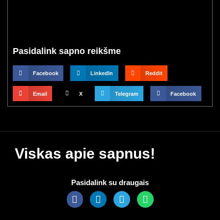
Pasidalink sapno reikšme
Facebook
LinkedIn
Reddit
Email
X
Telegram
Facebook
Viskas apie sapnus!
Pasidalink su draugais