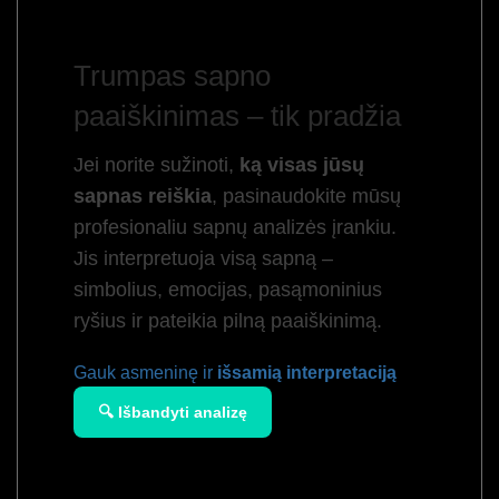
Trumpas sapno
paaiškinimas – tik pradžia
Jei norite sužinoti,
ką visas jūsų
sapnas reiškia
, pasinaudokite mūsų
profesionaliu sapnų analizės įrankiu.
Jis interpretuoja visą sapną –
simbolius, emocijas, pasąmoninius
ryšius ir pateikia pilną paaiškinimą.
Gauk asmeninę ir
išsamią interpretaciją
🔍 Išbandyti analizę