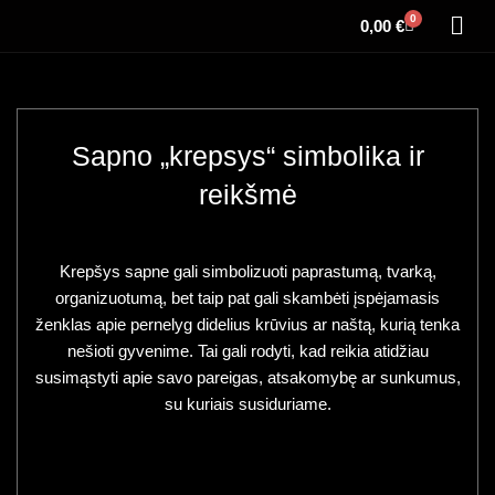
0
0,00
€
Sapno „krepsys“ simbolika ir
reikšmė
Krepšys sapne gali simbolizuoti paprastumą, tvarką,
organizuotumą, bet taip pat gali skambėti įspėjamasis
ženklas apie pernelyg didelius krūvius ar naštą, kurią tenka
nešioti gyvenime. Tai gali rodyti, kad reikia atidžiau
susimąstyti apie savo pareigas, atsakomybę ar sunkumus,
su kuriais susiduriame.