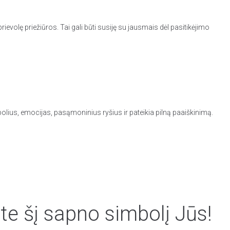
prievolę priežiūros. Tai gali būti susiję su jausmais dėl pasitikėjimo
olius, emocijas, pasąmoninius ryšius ir pateikia pilną paaiškinimą.
te šį sapno simbolį Jūs!