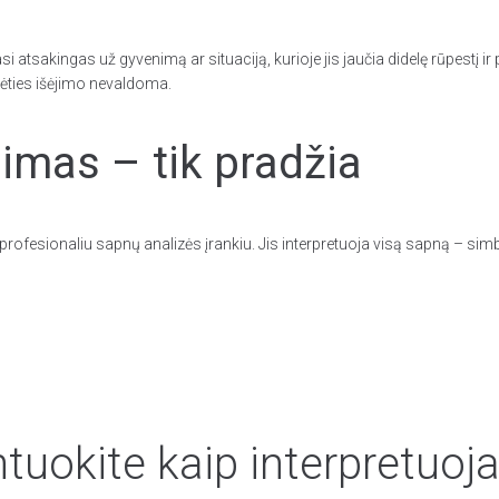
i atsakingas už gyvenimą ar situaciją, kurioje jis jaučia didelę rūpestį ir 
ėties išėjimo nevaldoma.
mas – tik pradžia
rofesionaliu sapnų analizės įrankiu. Jis interpretuoja visą sapną – simb
uokite kaip interpretuoja