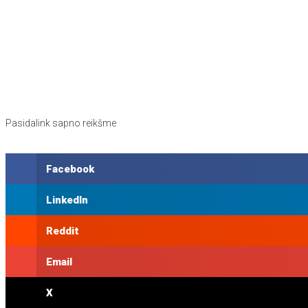
Pasidalink sapno reikšme
Facebook
LinkedIn
Reddit
Email
X