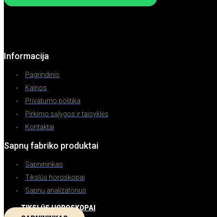
Informacija
Pagrindinis
Kainos
Privatumo politika
Pirkimo sąlygos ir taisyklės
Kontaktai
Sapnų fabriko produktai
Sapnininkas
Tikslūs horoskopai
Sapnų analizatorius
TIKSLŪS HOROSKOPAI