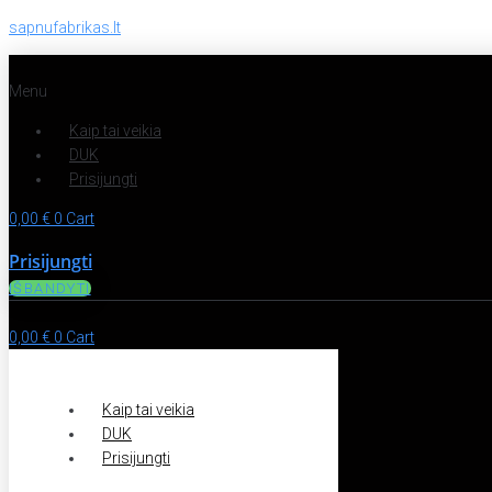
sapnufabrikas.lt
Menu
Kaip tai veikia
DUK
Prisijungti
0,00
€
0
Cart
Prisijungti
IŠBANDYTI
0,00
€
0
Cart
Kaip tai veikia
DUK
Prisijungti