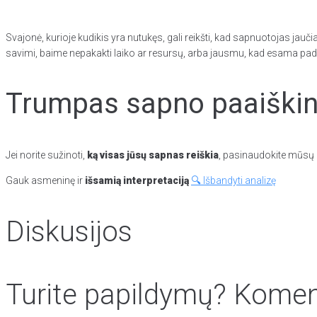
Svajonė, kurioje kudikis yra nutukęs, gali reikšti, kad sapnuotojas jaučias
savimi, baime nepakakti laiko ar resursų, arba jausmu, kad esama pad
Trumpas sapno paaiškini
Jei norite sužinoti,
ką visas jūsų sapnas reiškia
, pasinaudokite mūsų p
Gauk asmeninę ir
išsamią interpretaciją
🔍 Išbandyti analizę
Diskusijos
Turite papildymų? Koment