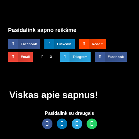
Pasidalink sapno reikšme
Facebook
LinkedIn
Reddit
Email
X
Telegram
Facebook
Viskas apie sapnus!
Pasidalink su draugais