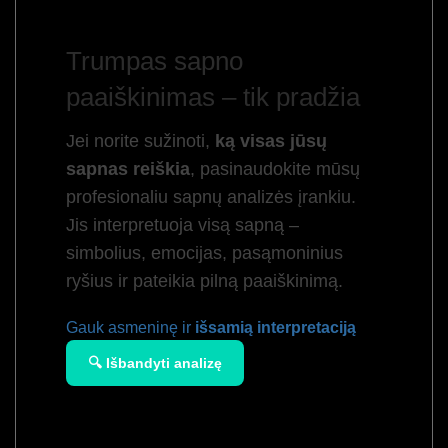
Trumpas sapno
paaiškinimas – tik pradžia
Jei norite sužinoti,
ką visas jūsų
sapnas reiškia
, pasinaudokite mūsų
profesionaliu sapnų analizės įrankiu.
Jis interpretuoja visą sapną –
simbolius, emocijas, pasąmoninius
ryšius ir pateikia pilną paaiškinimą.
Gauk asmeninę ir
išsamią interpretaciją
🔍 Išbandyti analizę