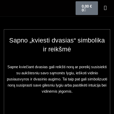
0,00
€
0
Sapno „kviesti dvasias“ simbolika
ir reikšmė
Sapne kviečiant dvasias gali reikšti norą ar poreikį susisiekti
su aukštesniu savo sąmonės lygiu, ieškoti vidinio
pusiausvyros ir dvasinio augimo. Tai taip pat gali simbolizuoti
norą susiprasti save gilesniu lygiu arba pasitikėti intuicija bei
vidinėmis jėgomis.