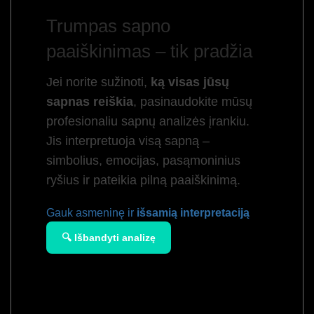
Trumpas sapno
paaiškinimas – tik pradžia
Jei norite sužinoti,
ką visas jūsų
sapnas reiškia
, pasinaudokite mūsų
profesionaliu sapnų analizės įrankiu.
Jis interpretuoja visą sapną –
simbolius, emocijas, pasąmoninius
ryšius ir pateikia pilną paaiškinimą.
Gauk asmeninę ir
išsamią interpretaciją
🔍 Išbandyti analizę