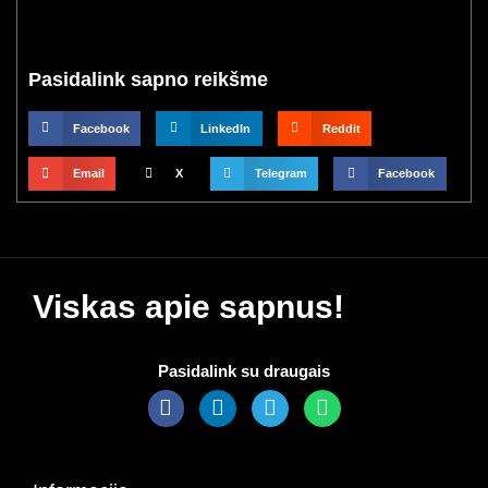
Pasidalink sapno reikšme
Facebook
LinkedIn
Reddit
Email
X
Telegram
Facebook
Viskas apie sapnus!
Pasidalink su draugais