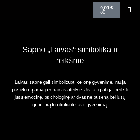
0,00
€
0
Sapno „Laivas“ simbolika ir
reikšmė
Laivas sapne gali simbolizuoti kelionę gyvenime, naują
pasiekimą arba permainas ateityje. Jis taip pat gali reikšti
jūsų emocinę, psichologinę ar dvasinę būseną bei jūsų
gebėjimą kontroliuoti savo gyvenimą.