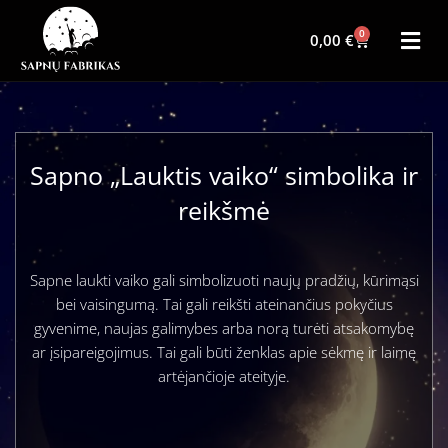
0
0,00
€
Sapno „Lauktis vaiko“ simbolika ir
reikšmė
Sapne laukti vaiko gali simbolizuoti naujų pradžių, kūrimąsi
bei vaisingumą. Tai gali reikšti ateinančius pokyčius
gyvenime, naujas galimybes arba norą turėti atsakomybę
ar įsipareigojimus. Tai gali būti ženklas apie sėkmę ir laimę
artėjančioje ateityje.