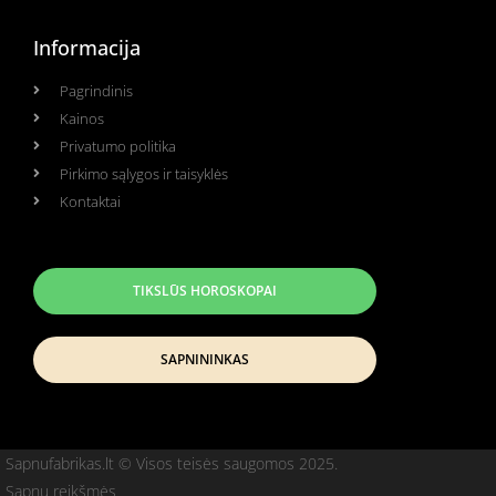
Informacija
Pagrindinis
Kainos
Privatumo politika
Pirkimo sąlygos ir taisyklės
Kontaktai
TIKSLŪS HOROSKOPAI
SAPNININKAS
Sapnufabrikas.lt © Visos teisės saugomos 2025.
Sapnų reikšmės