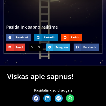
Pasidalink sapno reikšme
Facebook
LinkedIn
Reddit
Email
X
Telegram
Facebook
Viskas apie sapnus!
Pasidalink su draugais