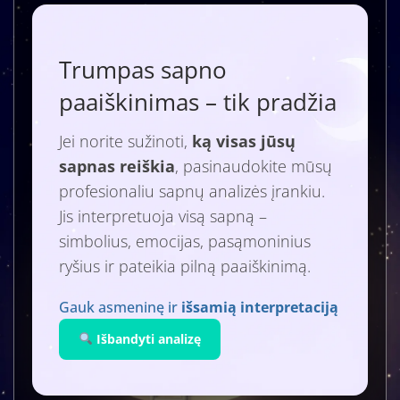
Trumpas sapno
paaiškinimas – tik pradžia
Jei norite sužinoti,
ką visas jūsų
sapnas reiškia
, pasinaudokite mūsų
profesionaliu sapnų analizės įrankiu.
Jis interpretuoja visą sapną –
simbolius, emocijas, pasąmoninius
ryšius ir pateikia pilną paaiškinimą.
Gauk asmeninę ir
išsamią interpretaciją
Išbandyti analizę