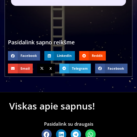
Pasidalink sapno reikšme
Facebook
LinkedIn
Reddit
Email
X
Telegram
Facebook
Viskas apie sapnus!
Pasidalink su draugais