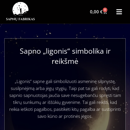
0
0,00
€
Sapno „ligonis“ simbolika ir
reikšmė
„Ligonis” sapne gali simbolizuoti asmeninę silpnystę,
susilpnėjimą arba jėgų stygių. Taip pat tai gali rodyti, kad
sapnio sapnuotojas jaučia save nesugebančiu spręsti tam
tikrų sunkumų ar iššūkių gyvenime. Tai gali reikšti, kad
reikia ieškoti pagalbos, pasitikėti kitų pagalba ar sustiprinti
savo kūno ar protinės jėgos.