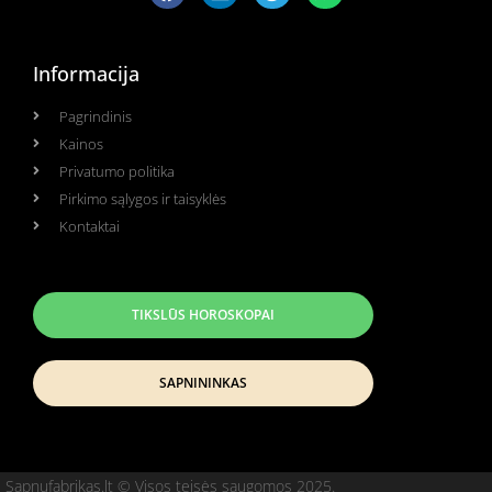
Informacija
Pagrindinis
Kainos
Privatumo politika
Pirkimo sąlygos ir taisyklės
Kontaktai
TIKSLŪS HOROSKOPAI
SAPNININKAS
Sapnufabrikas.lt © Visos teisės saugomos 2025.