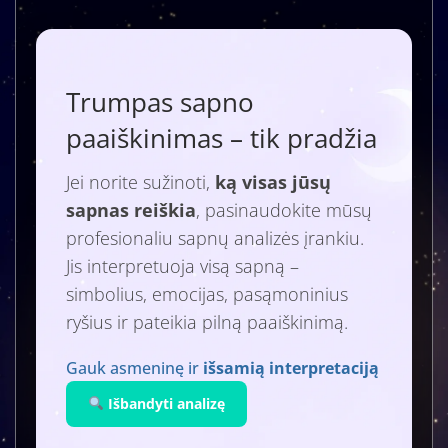
Trumpas sapno
paaiškinimas – tik pradžia
Jei norite sužinoti,
ką visas jūsų
sapnas reiškia
, pasinaudokite mūsų
profesionaliu sapnų analizės įrankiu.
Jis interpretuoja visą sapną –
simbolius, emocijas, pasąmoninius
ryšius ir pateikia pilną paaiškinimą.
Gauk asmeninę ir
išsamią interpretaciją
Išbandyti analizę