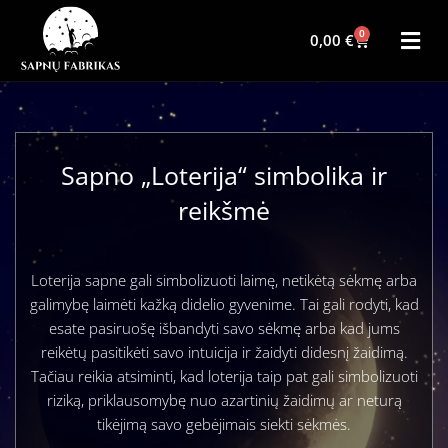
0
0,00
€
Sapno „Loterija“ simbolika ir
reikšmė
Loterija sapne gali simbolizuoti laimę, netikėtą sėkmę arba
galimybę laimėti kažką didelio gyvenime. Tai gali rodyti, kad
esate pasiruošę išbandyti savo sėkmę arba kad jums
reikėtų pasitikėti savo intuicija ir žaidyti didesnį žaidimą.
Tačiau reikia atsiminti, kad loterija taip pat gali simbolizuoti
riziką, priklausomybę nuo azartinių žaidimų ar neturą
tikėjimą savo gebėjimais siekti sėkmės.