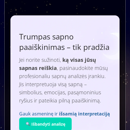
Trumpas sapno
paaiškinimas – tik pradžia
Jei norite sužinoti,
ką visas jūsų
sapnas reiškia
, pasinaudokite mūsų
profesionaliu sapnų analizės įrankiu.
Jis interpretuoja visą sapną –
simbolius, emocijas, pasąmoninius
ryšius ir pateikia pilną paaiškinimą.
Gauk asmeninę ir
išsamią interpretaciją
Išbandyti analizę