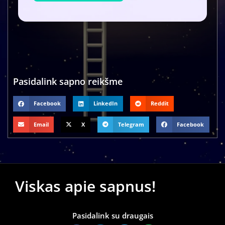
Pasidalink sapno reikšme
Facebook
LinkedIn
Reddit
Email
X
Telegram
Facebook
Viskas apie sapnus!
Pasidalink su draugais