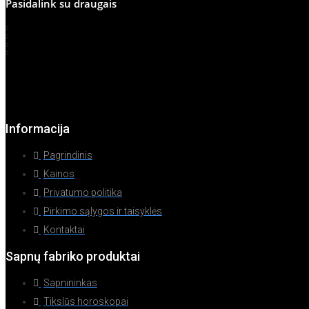
Pasidalink su draugais
Informacija
Pagrindinis
Kainos
Privatumo politika
Pirkimo sąlygos ir taisyklės
Kontaktai
Sapnų fabriko produktai
Sapnininkas
Tikslūs horoskopai