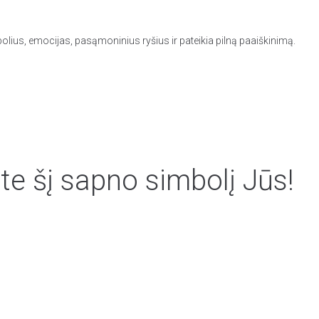
olius, emocijas, pasąmoninius ryšius ir pateikia pilną paaiškinimą.
te šį sapno simbolį Jūs!