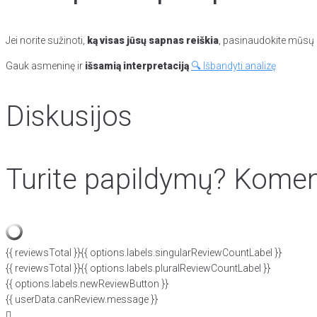
Jei norite sužinoti,
ką visas jūsų sapnas reiškia
, pasinaudokite mūsų p
Gauk asmeninę ir
išsamią interpretaciją
🔍 Išbandyti analizę
Diskusijos
Turite papildymų? Koment
{{ reviewsTotal }}
{{ options.labels.singularReviewCountLabel }}
{{ reviewsTotal }}
{{ options.labels.pluralReviewCountLabel }}
{{ options.labels.newReviewButton }}
{{ userData.canReview.message }}