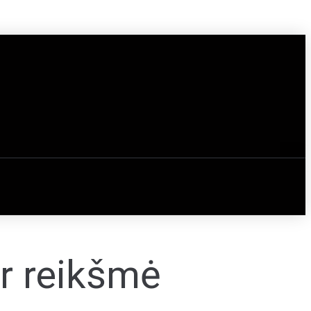
ir reikšmė