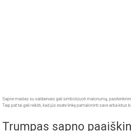
Sapne maišas su saldainiais gali simbolizuoti malonumą, pasitenkinimą,
Taip pat tai gali reikšti, kad jūs esate linkę pamaloninti save arba kitu
Trumpas sapno paaiškini