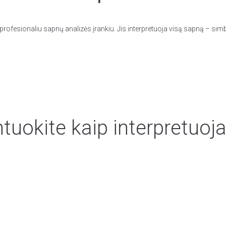
rofesionaliu sapnų analizės įrankiu. Jis interpretuoja visą sapną – simb
uokite kaip interpretuoja