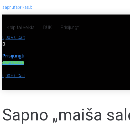
sapnufabrikas.lt
Kaip tai veikia
DUK
Prisijungti
0,00
€
0
Cart
Prisijungti
IŠBANDYTI
0,00
€
0
Cart
Sapno „maiša sald