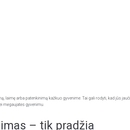
 laimę arba patenkinimą kažkuo gyvenime. Tai gali rodyti, kad jūs jaučia
s bei mėgaujatės gyvenimu.
mas – tik pradžia