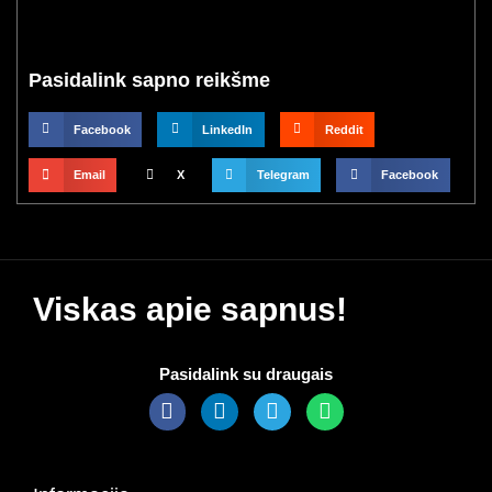
Pasidalink sapno reikšme
Facebook
LinkedIn
Reddit
Email
X
Telegram
Facebook
Viskas apie sapnus!
Pasidalink su draugais