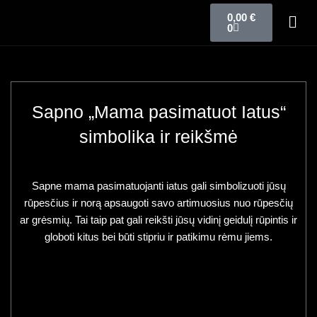
0,00
€
0
Sapno „Mama pasimatuot Iatus“
simbolika ir reikšmė
Sapne mama pasimatuojanti iatus gali simbolizuoti jūsų
rūpesčius ir norą apsaugoti savo artimuosius nuo rūpesčių
ar grėsmių. Tai taip pat gali reikšti jūsų vidinį geidulį rūpintis ir
globoti kitus bei būti stipriu ir patikimu rėmu jiems.