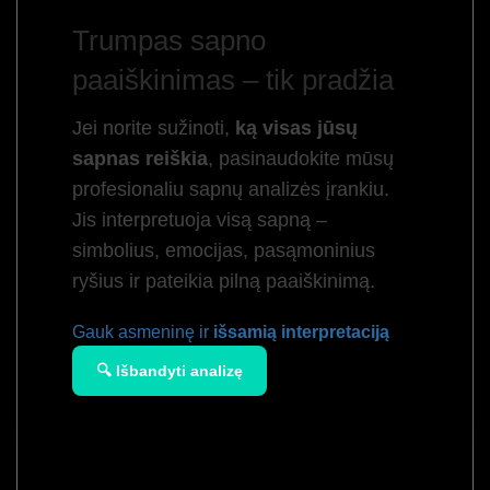
Trumpas sapno
paaiškinimas – tik pradžia
Jei norite sužinoti,
ką visas jūsų
sapnas reiškia
, pasinaudokite mūsų
profesionaliu sapnų analizės įrankiu.
Jis interpretuoja visą sapną –
simbolius, emocijas, pasąmoninius
ryšius ir pateikia pilną paaiškinimą.
Gauk asmeninę ir
išsamią interpretaciją
🔍 Išbandyti analizę