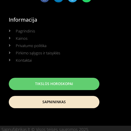
Informacija
Pagrindinis
Kainos
Privatumo politika
Pirkimo sąlygos ir taisyklės
Kontaktai
TIKSLŪS HOROSKOPAI
SAPNININKAS
Sapnufabrikas.lt © Visos teisės saugomos 2025.