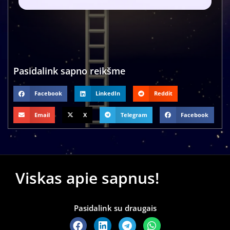
Pasidalink sapno reikšme
Facebook
LinkedIn
Reddit
Email
X
Telegram
Facebook
Viskas apie sapnus!
Pasidalink su draugais