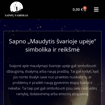
0
0,00
€
Sapno „Maudytis švarioje upėje“
simbolika ir reikšmė
Svajonė apie maudymąsi švarioje upėje gali simbolizuoti
džiaugsmą, išvalymą arba naują pradžią. Tai gali rodyti, kad
jūs norite išvalyti save nuo praeities nusikaltimų ar
problemų ir pradėti naują gyvenimo etapą švariai ir
nekaltai. Tai taip pat gali simbolizuoti jūsų siekį rasti vidinį
ramybę, išsilaisvinimą arba emocinį atsigavimą.