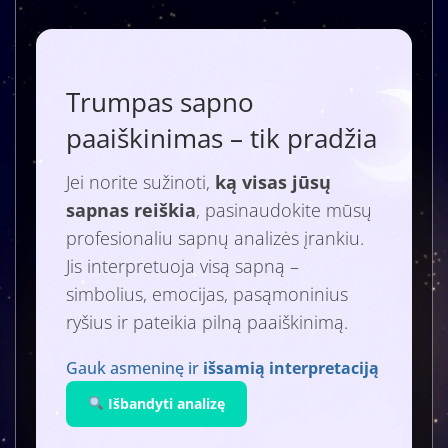
Trumpas sapno
paaiškinimas – tik pradžia
Jei norite sužinoti,
ką visas jūsų
sapnas reiškia
, pasinaudokite mūsų
profesionaliu sapnų analizės įrankiu.
Jis interpretuoja visą sapną –
simbolius, emocijas, pasąmoninius
ryšius ir pateikia pilną paaiškinimą.
Gauk asmeninę ir
išsamią interpretaciją
Išbandyti analizę