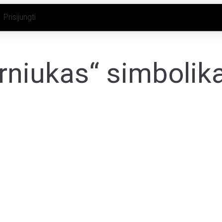
Prisijungti
niukas“ simbolika