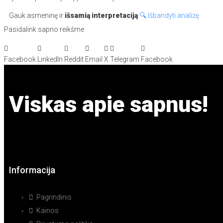
Gauk asmeninę ir
išsamią interpretaciją
🔍 Išbandyti analizę
Pasidalink sapno reikšme
Facebook
LinkedIn
Reddit
Email
X
Telegram
Facebook
Viskas apie sapnus!
Informacija
Pagrindinis
Kainos