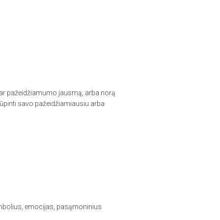
ės ar pažeidžiamumo jausmą, arba norą
irūpinti savo pažeidžiamiausiu arba
simbolius, emocijas, pasąmoninius