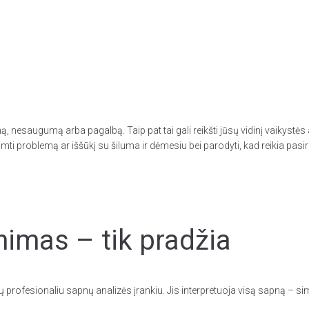
 nesaugumą arba pagalbą. Taip pat tai gali reikšti jūsų vidinį vaikyst
mti problemą ar iššūkį su šiluma ir dėmesiu bei parodyti, kad reikia pas
imas – tik pradžia
 profesionaliu sapnų analizės įrankiu. Jis interpretuoja visą sapną – 