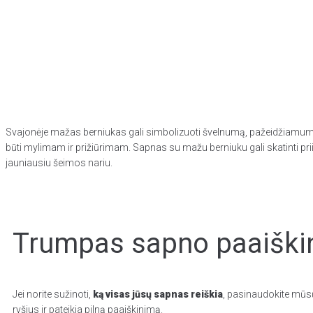
Svajonėje mažas berniukas gali simbolizuoti švelnumą, pažeidžiamumą,
būti mylimam ir prižiūrimam. Sapnas su mažu berniuku gali skatinti prii
jauniausiu šeimos nariu.
Trumpas sapno paaiškin
Jei norite sužinoti,
ką visas jūsų sapnas reiškia
, pasinaudokite mūsų
ryšius ir pateikia pilną paaiškinimą.