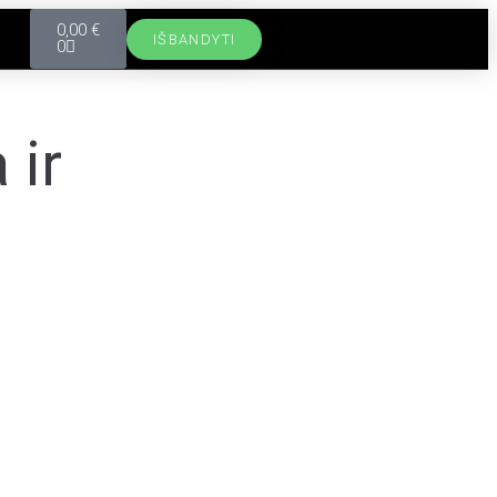
0,00
€
IŠBANDYTI
0
 ir