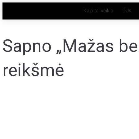
Kaip tai veikia
DUK
Sapno „Mažas ber
reikšmė