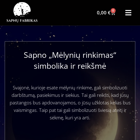
0
0,00
€
Sapno „Mėlynių rinkimas“
simbolika ir reikšmė
Svajonė, kurioje esate mėlynių rinkime, gali simbolizuoti
darbštumą, pasiekimus ir siekius. Tai gali reikšti, kad jūsų
pastangos bus apdovanojamos, o jūsų užklotas kelias bus
vaismingas. Taip pat tai gali simbolizuoti šviesią ateitį ir
sėkmę, kuri yra arti.