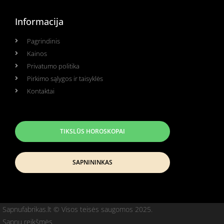
Informacija
Pagrindinis
Kainos
Privatumo politika
Pirkimo sąlygos ir taisyklės
Kontaktai
TIKSLŪS HOROSKOPAI
SAPNININKAS
Sapnufabrikas.lt © Visos teisės saugomos 2025.
Sapnų reikšmės