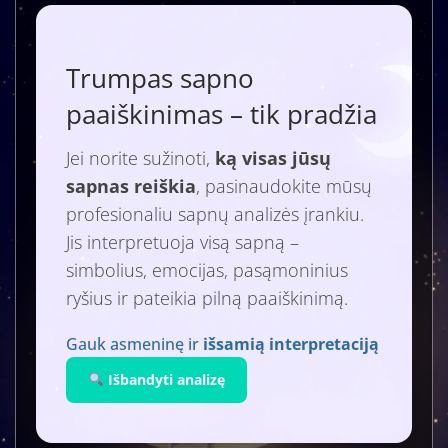
Trumpas sapno
paaiškinimas – tik pradžia
Jei norite sužinoti,
ką visas jūsų
sapnas reiškia
, pasinaudokite mūsų
profesionaliu sapnų analizės įrankiu.
Jis interpretuoja visą sapną –
simbolius, emocijas, pasąmoninius
ryšius ir pateikia pilną paaiškinimą.
Gauk asmeninę ir
išsamią interpretaciją
Išbandyti analizę