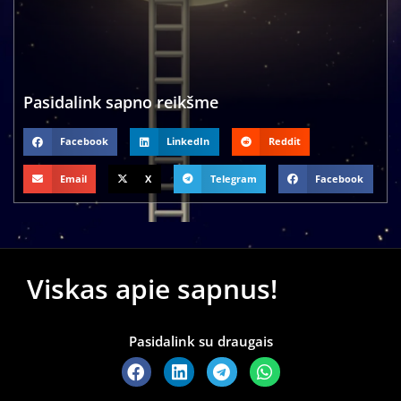
Pasidalink sapno reikšme
Facebook
LinkedIn
Reddit
Email
X
Telegram
Facebook
Viskas apie sapnus!
Pasidalink su draugais