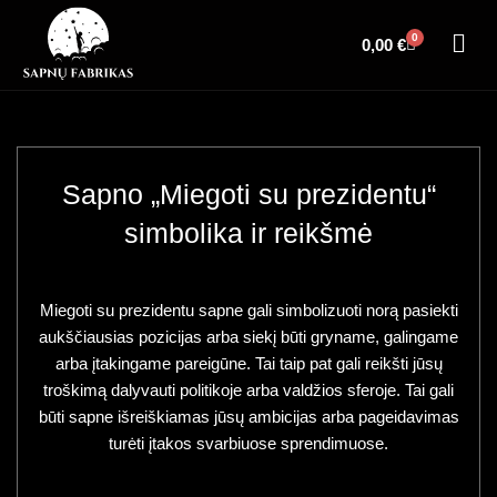
0
0,00
€
Sapno „Miegoti su prezidentu“
simbolika ir reikšmė
Miegoti su prezidentu sapne gali simbolizuoti norą pasiekti
aukščiausias pozicijas arba siekį būti gryname, galingame
arba įtakingame pareigūne. Tai taip pat gali reikšti jūsų
troškimą dalyvauti politikoje arba valdžios sferoje. Tai gali
būti sapne išreiškiamas jūsų ambicijas arba pageidavimas
turėti įtakos svarbiuose sprendimuose.