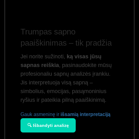
Trumpas sapno
paaiškinimas – tik pradžia
Jei norite sužinoti,
ką visas jūsų
sapnas reiškia
, pasinaudokite mūsų
profesionaliu sapnų analizės įrankiu.
Jis interpretuoja visą sapną –
simbolius, emocijas, pasąmoninius
ryšius ir pateikia pilną paaiškinimą.
Gauk asmeninę ir
išsamią interpretaciją
🔍 Išbandyti analizę