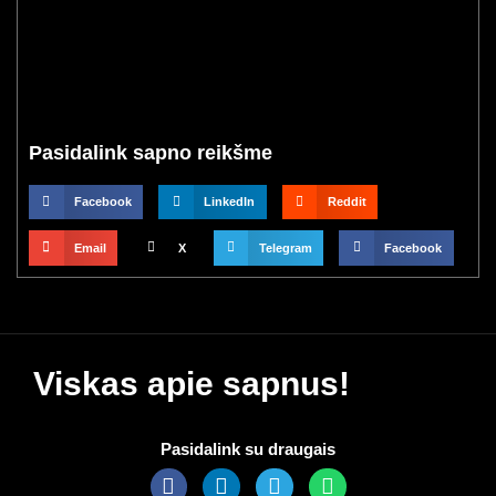
Pasidalink sapno reikšme
Facebook
LinkedIn
Reddit
Email
X
Telegram
Facebook
Viskas apie sapnus!
Pasidalink su draugais