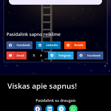
Pasidalink sapno reikšme
Facebook
LinkedIn
Reddit
Email
X
Telegram
Facebook
Viskas apie sapnus!
Pasidalink su draugais