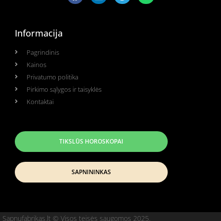
Informacija
Pagrindinis
Kainos
Privatumo politika
Pirkimo sąlygos ir taisyklės
Kontaktai
TIKSLŪS HOROSKOPAI
SAPNININKAS
Sapnufabrikas.lt © Visos teisės saugomos 2025.