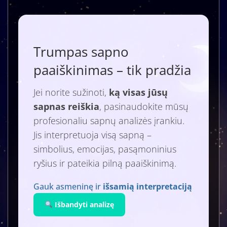
Trumpas sapno
paaiškinimas – tik pradžia
Jei norite sužinoti,
ką visas jūsų
sapnas reiškia
, pasinaudokite mūsų
profesionaliu sapnų analizės įrankiu.
Jis interpretuoja visą sapną –
simbolius, emocijas, pasąmoninius
ryšius ir pateikia pilną paaiškinimą.
Gauk asmeninę ir
išsamią interpretaciją
Išbandyti analizę