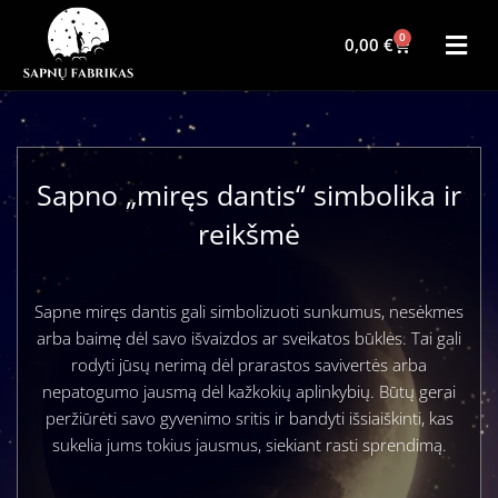
0
0,00
€
Sapno „miręs dantis“ simbolika ir
reikšmė
Sapne miręs dantis gali simbolizuoti sunkumus, nesėkmes
arba baimę dėl savo išvaizdos ar sveikatos būklės. Tai gali
rodyti jūsų nerimą dėl prarastos savivertės arba
nepatogumo jausmą dėl kažkokių aplinkybių. Būtų gerai
peržiūrėti savo gyvenimo sritis ir bandyti išsiaiškinti, kas
sukelia jums tokius jausmus, siekiant rasti sprendimą.