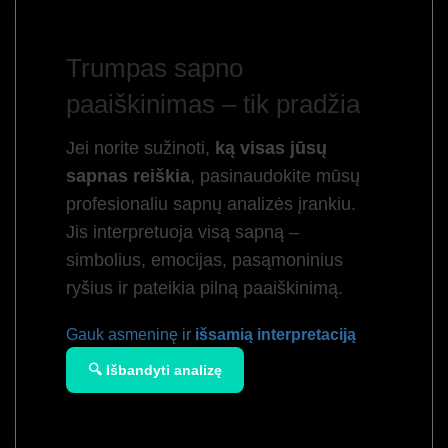
Trumpas sapno
paaiškinimas – tik pradžia
Jei norite sužinoti,
ką visas jūsų
sapnas reiškia
, pasinaudokite mūsų
profesionaliu sapnų analizės įrankiu.
Jis interpretuoja visą sapną –
simbolius, emocijas, pasąmoninius
ryšius ir pateikia pilną paaiškinimą.
Gauk asmeninę ir
išsamią interpretaciją
🔍 Išbandyti analizę