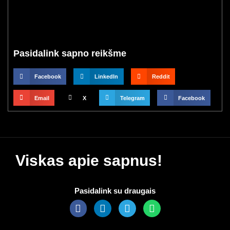
Pasidalink sapno reikšme
Facebook
LinkedIn
Reddit
Email
X
Telegram
Facebook
Viskas apie sapnus!
Pasidalink su draugais