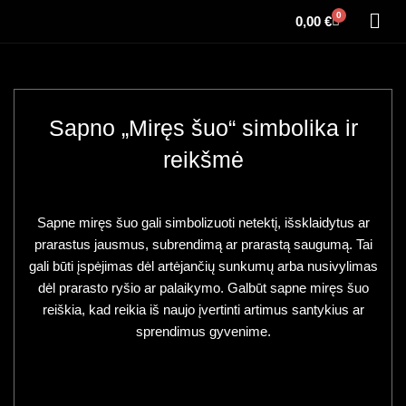
0
0,00
€
Sapno „Miręs šuo“ simbolika ir
reikšmė
Sapne miręs šuo gali simbolizuoti netektį, išsklaidytus ar
prarastus jausmus, subrendimą ar prarastą saugumą. Tai
gali būti įspėjimas dėl artėjančių sunkumų arba nusivylimas
dėl prarasto ryšio ar palaikymo. Galbūt sapne miręs šuo
reiškia, kad reikia iš naujo įvertinti artimus santykius ar
sprendimus gyvenime.