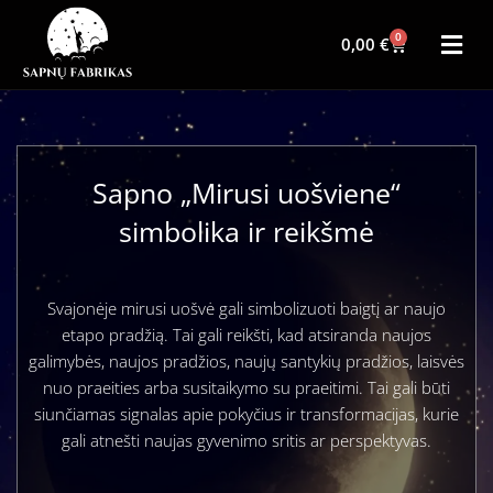
0
0,00
€
Sapno „Mirusi uošviene“
simbolika ir reikšmė
Svajonėje mirusi uošvė gali simbolizuoti baigtį ar naujo
etapo pradžią. Tai gali reikšti, kad atsiranda naujos
galimybės, naujos pradžios, naujų santykių pradžios, laisvės
nuo praeities arba susitaikymo su praeitimi. Tai gali būti
siunčiamas signalas apie pokyčius ir transformacijas, kurie
gali atnešti naujas gyvenimo sritis ar perspektyvas.