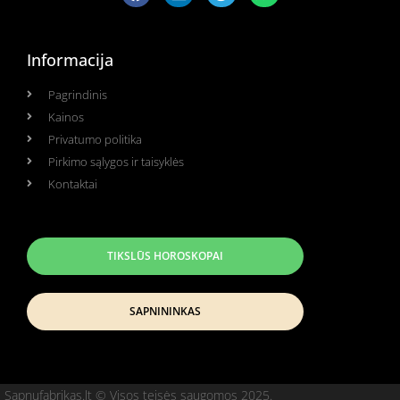
Informacija
Pagrindinis
Kainos
Privatumo politika
Pirkimo sąlygos ir taisyklės
Kontaktai
TIKSLŪS HOROSKOPAI
SAPNININKAS
Sapnufabrikas.lt © Visos teisės saugomos 2025.