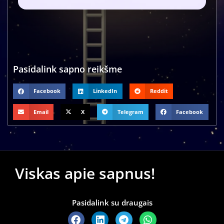
Pasidalink sapno reikšme
Facebook
LinkedIn
Reddit
Email
X
Telegram
Facebook
Viskas apie sapnus!
Pasidalink su draugais