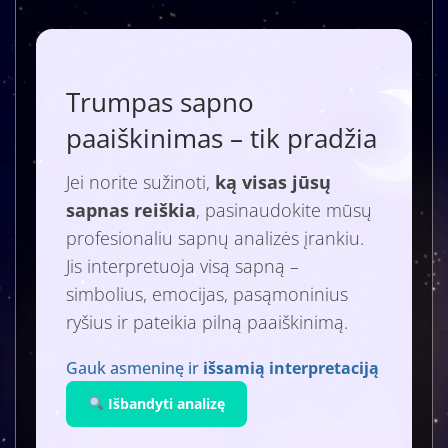
Trumpas sapno
paaiškinimas – tik pradžia
Jei norite sužinoti,
ką visas jūsų
sapnas reiškia
, pasinaudokite mūsų
profesionaliu sapnų analizės įrankiu.
Jis interpretuoja visą sapną –
simbolius, emocijas, pasąmoninius
ryšius ir pateikia pilną paaiškinimą.
Gauk asmeninę ir
išsamią interpretaciją
Išbandyti analizę