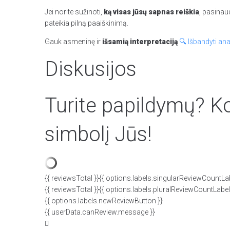
Jei norite sužinoti,
ką visas jūsų sapnas reiškia
, pasinau
pateikia pilną paaiškinimą.
Gauk asmeninę ir
išsamią interpretaciją
🔍 Išbandyti ana
Diskusijos
Turite papildymų? Ko
simbolį Jūs!
{{ reviewsTotal }}
{{ options.labels.singularReviewCountLab
{{ reviewsTotal }}
{{ options.labels.pluralReviewCountLabel
{{ options.labels.newReviewButton }}
{{ userData.canReview.message }}