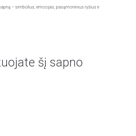
ą sapną – simbolius, emocijas, pasąmoninius ryšius ir
tuojate šį sapno