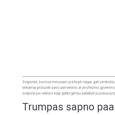
Svajonės, kuriose mirusiam yra kirpti nagai, gali simboliz
tinkamai prižiūrėti savo asmeninio ar profesinio gyvenimo s
svajonė jus veikia ir kaip galite geriau palaikyti pusiausv
Trumpas sapno paai