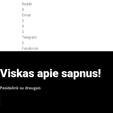
Reddit
Email
X
Telegram
Facebook
Viskas apie sapnus!
Pasidalink su draugais