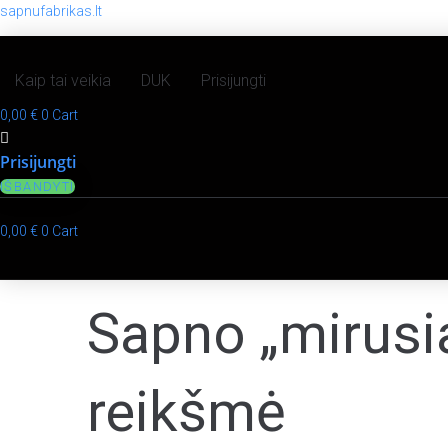
sapnufabrikas.lt
Kaip tai veikia
DUK
Prisijungti
0,00
€
0
Cart
Prisijungti
IŠBANDYTI
0,00
€
0
Cart
Sapno „mirusia
reikšmė