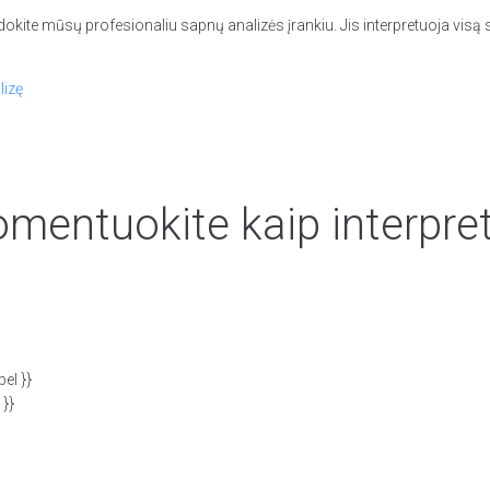
dokite mūsų profesionaliu sapnų analizės įrankiu. Jis interpretuoja vis
lizę
mentuokite kaip interpre
el }}
 }}