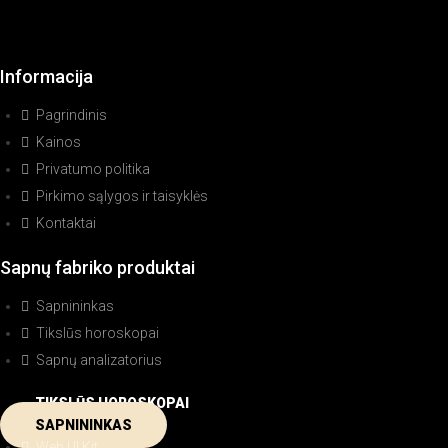
Informacija
Pagrindinis
Kainos
Privatumo politika
Pirkimo sąlygos ir taisyklės
Kontaktai
Sapnų fabriko produktai
Sapnininkas
Tikslūs horoskopai
Sapnų analizatorius
TIKSLŪS HOROSKOPAI
SAPNININKAS
Web UI Kit