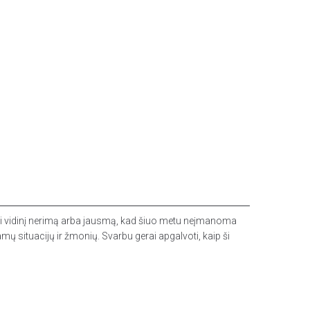
ndėti vidinį nerimą arba jausmą, kad šiuo metu neįmanoma
mų situacijų ir žmonių. Svarbu gerai apgalvoti, kaip ši