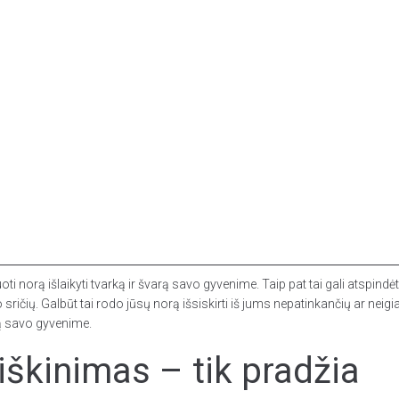
uoti norą išlaikyti tvarką ir švarą savo gyvenime. Taip pat tai gali atspi
ričių. Galbūt tai rodo jūsų norą išsiskirti iš jums nepatinkančių ar neigia
yrą savo gyvenime.
škinimas – tik pradžia