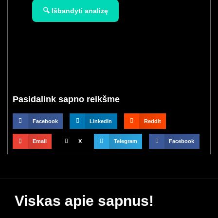
🔍 Išbandyti analizę
Pasidalink sapno reikšme
Facebook
LinkedIn
Reddit
Email
X
Telegram
Facebook
Viskas apie sapnus!