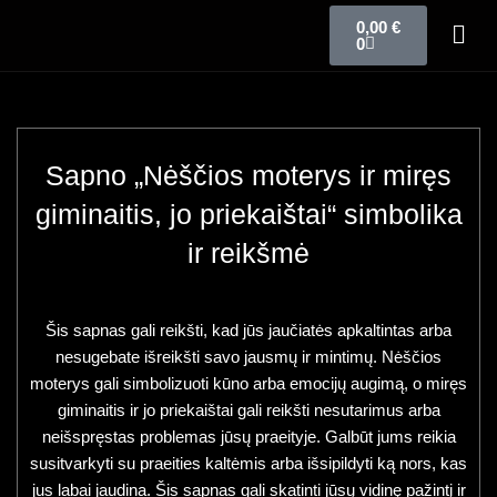
0,00
€
0
Sapno „Nėščios moterys ir miręs
giminaitis, jo priekaištai“ simbolika
ir reikšmė
Šis sapnas gali reikšti, kad jūs jaučiatės apkaltintas arba
nesugebate išreikšti savo jausmų ir mintimų. Nėščios
moterys gali simbolizuoti kūno arba emocijų augimą, o miręs
giminaitis ir jo priekaištai gali reikšti nesutarimus arba
neišspręstas problemas jūsų praeityje. Galbūt jums reikia
susitvarkyti su praeities kaltėmis arba išsipildyti ką nors, kas
jus labai jaudina. Šis sapnas gali skatinti jūsų vidinę pažintį ir