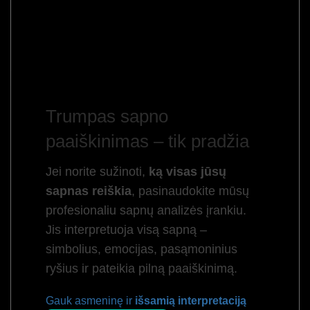
Trumpas sapno
paaiškinimas – tik pradžia
Jei norite sužinoti,
ką visas jūsų
sapnas reiškia
, pasinaudokite mūsų
profesionaliu sapnų analizės įrankiu.
Jis interpretuoja visą sapną –
simbolius, emocijas, pasąmoninius
ryšius ir pateikia pilną paaiškinimą.
Gauk asmeninę ir
išsamią interpretaciją