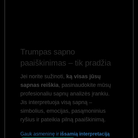
Trumpas sapno
paaiškinimas – tik pradžia
Jei norite sužinoti,
ką visas jūsų
sapnas reiškia
, pasinaudokite mūsų
profesionaliu sapnų analizės įrankiu.
Jis interpretuoja visą sapną –
simbolius, emocijas, pasąmoninius
ryšius ir pateikia pilną paaiškinimą.
Gauk asmeninę ir
išsamią interpretaciją