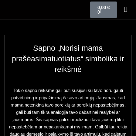
0,00
€
0
Sapno „Norisi mama
prašėasimatuotiatus“ simbolika ir
reikšmė
Tokio sapno reikšmė gali būti susijusi su tavo noru gauti
patvirtinimą ir pripažinimą iš savo artimųjų. Jausmas, kad
mama netenkina tavo poreikių ar poreikių nepastebėjimas,
gali būti tam tikra analogija tavo dabartinei realybei ar
jausmams. Šis sapnas gali simbolizuoti tavo jausmą likti
nepastebėtam ar nepakankamai mylimam. Galbūt tau reikia
daugiau dėmesio ir palaikymo iš tavo artimųjų, kad galėtum