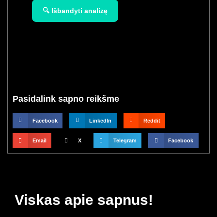
🔍 Išbandyti analizę
Pasidalink sapno reikšme
Facebook
LinkedIn
Reddit
Email
X
Telegram
Facebook
Viskas apie sapnus!