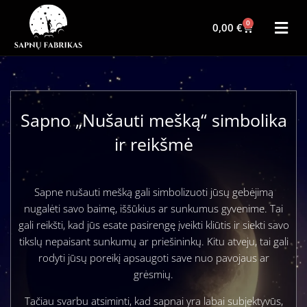
0
0,00
€
Sapno „Nušauti mešką“ simbolika
ir reikšmė
Sapne nušauti mešką gali simbolizuoti jūsų gebėjimą
nugalėti savo baimę, iššūkius ar sunkumus gyvenime. Tai
gali reikšti, kad jūs esate pasirengę įveikti kliūtis ir siekti savo
tikslų nepaisant sunkumų ar priešininkų. Kitu atveju, tai gali
rodyti jūsų poreikį apsaugoti save nuo pavojaus ar
grėsmių.
Tačiau svarbu atsiminti, kad sapnai yra labai subjektyvūs,