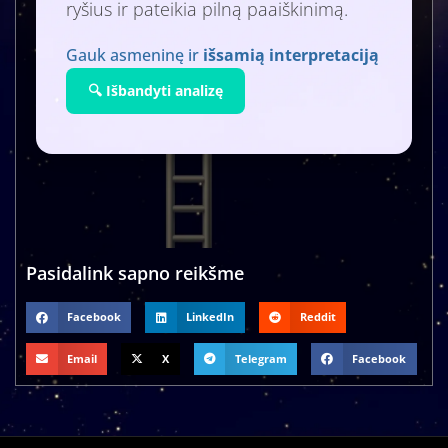
ryšius ir pateikia pilną paaiškinimą.
Gauk asmeninę ir
išsamią interpretaciją
🔍 Išbandyti analizę
Pasidalink sapno reikšme
Facebook
LinkedIn
Reddit
Email
X
Telegram
Facebook