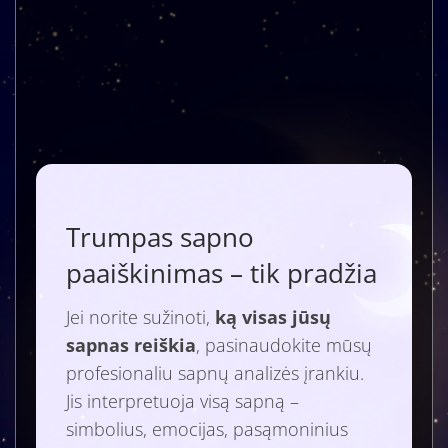
Trumpas sapno
paaiškinimas – tik pradžia
Jei norite sužinoti,
ką visas jūsų
sapnas reiškia
, pasinaudokite mūsų
profesionaliu sapnų analizės įrankiu.
Jis interpretuoja visą sapną –
simbolius, emocijas, pasąmoninius