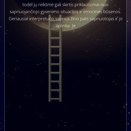
todėl jų reikšmė gali skirtis priklausomai nuo
sapnuojančiojo gyvenimo situacijos ir emocinės būsenos.
Geriausiai interpretuoti sapnus žino pats sapnuotojas ir jo
aplinka. Je