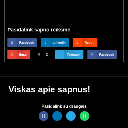
Pasidalink sapno reikšme
Facebook
LinkedIn
Reddit
Email
X
Telegram
Facebook
Viskas apie sapnus!
Pasidalink su draugais