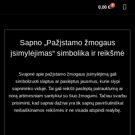
0
0,00
€
Sapno „Pažįstamo žmogaus
įsimylėjimas“ simbolika ir reikšmė
Svajonė apie pažįstamo žmogaus įsimylėjimą gali
simbolizuoti slaptus ar paslėptus jausmus, kurie slypi
sapnininko viduje. Tai gali reikšti paslėptą patrauklumą ar
norą artimesniam santykiui su šiuo žmogumi. Tačiau svarbu
prisiminti, kad sapnai dažnai yra tik sapnų paviršutiniškai
neišaiškinamos reikšmės ir ne visada atspindi realybę.