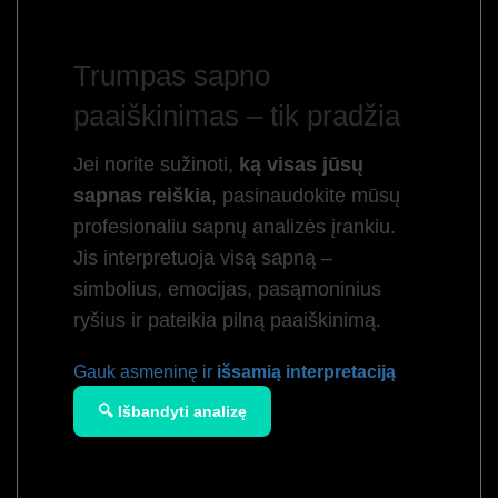
Trumpas sapno
paaiškinimas – tik pradžia
Jei norite sužinoti,
ką visas jūsų
sapnas reiškia
, pasinaudokite mūsų
profesionaliu sapnų analizės įrankiu.
Jis interpretuoja visą sapną –
simbolius, emocijas, pasąmoninius
ryšius ir pateikia pilną paaiškinimą.
Gauk asmeninę ir
išsamią interpretaciją
🔍 Išbandyti analizę