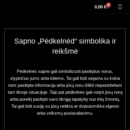
0
0,00
€
Sapno „Pėdkelnėd“ simbolika ir
reikšmė
Pėdkelnės sapne gali simbolizuoti paslėptus norus,
slypinčius jums arba kitiems. Tai gali būti siejama su kokia
nors paslėpta informacija arba jūsų noru išlikti nepastebėtam
tam tikroje situacijoje. Taip pat pėdkelnės gali rodyti jūsų norą
arba poreikį paslėpti savo tikrąją tapatybę nuo kitų žmonių.
Tai gali būti susiję su jūsų netikra ar dviprasmiška elgesio
arba veiksmų pusiavaliavimu.