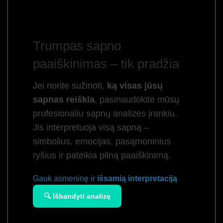
Trumpas sapno
paaiškinimas – tik pradžia
Jei norite sužinoti,
ką visas jūsų
sapnas reiškia
, pasinaudokite mūsų
profesionaliu sapnų analizės įrankiu.
Jis interpretuoja visą sapną –
simbolius, emocijas, pasąmoninius
ryšius ir pateikia pilną paaiškinimą.
Gauk asmeninę ir
išsamią interpretaciją
🔍 Išbandyti analizę