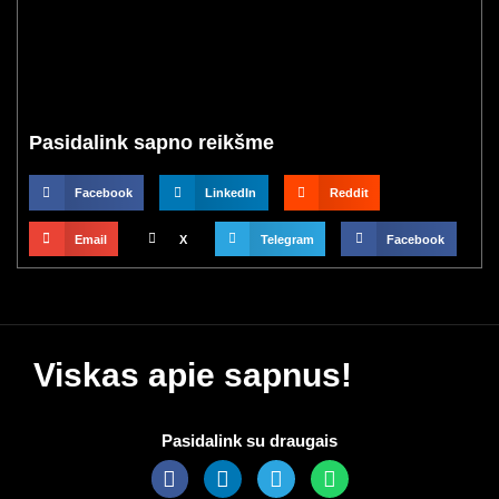
Pasidalink sapno reikšme
Facebook
LinkedIn
Reddit
Email
X
Telegram
Facebook
Viskas apie sapnus!
Pasidalink su draugais