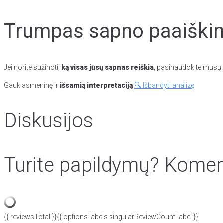
Trumpas sapno paaiškini
Jei norite sužinoti,
ką visas jūsų sapnas reiškia
, pasinaudokite mūsų p
Gauk asmeninę ir
išsamią interpretaciją
🔍 Išbandyti analizę
Diskusijos
Turite papildymų? Koment
{{ reviewsTotal }}
{{ options.labels.singularReviewCountLabel }}