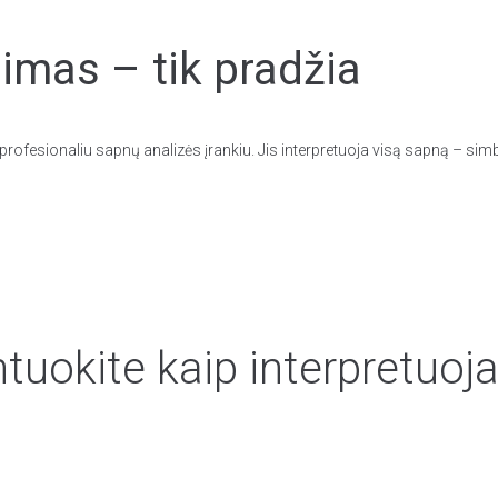
mas – tik pradžia
rofesionaliu sapnų analizės įrankiu. Jis interpretuoja visą sapną – simb
uokite kaip interpretuoja