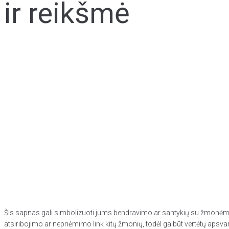
ir reikšmė
Šis sapnas gali simbolizuoti jums bendravimo ar santykių su žmonėmis p
atsiribojimo ar nepriėmimo link kitų žmonių, todėl galbūt vertėtų apsvar