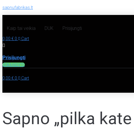
sapnufabrikas.lt
Kaip tai veikia
DUK
Prisijungti
0,00
€
0
Cart
Prisijungti
IŠBANDYTI
0,00
€
0
Cart
Sapno „pilka kate