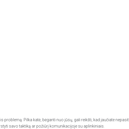
roblemą. Pilka katė, bėganti nuo jūsų, gali reikšti, kad jaučiate nepasit
styti savo taktiką ar požiūrį komunikacijoje su aplinkiniais.