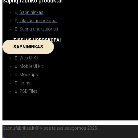
Sapnų fabriko produktai
Sapnininkas
Tikslūs horoskopai
Sapnų analizatorius
TIKSLŪS HOROSKOPAI
SAPNININKAS
Web UI Kit
Mobile UI Kit
Mockups
Icons
PSD Files
Sapnufabrikas.lt © Visos teisės saugomos 2025.