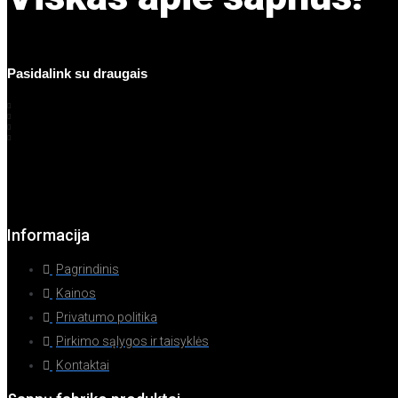
Pasidalink su draugais
Informacija
Pagrindinis
Kainos
Privatumo politika
Pirkimo sąlygos ir taisyklės
Kontaktai