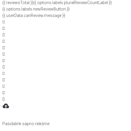
{{ reviewsTotal }}
{{ options.labels.pluralReviewCountLabel }}
{{ options.labels.newReviewButton }}
{{ userData.canReview.message }}
Pasidalink sapno reikšme