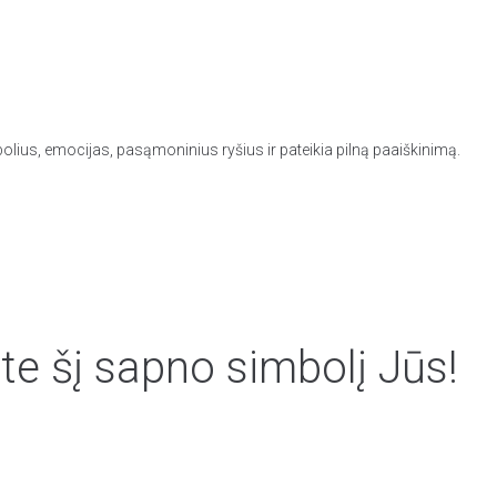
olius, emocijas, pasąmoninius ryšius ir pateikia pilną paaiškinimą.
te šį sapno simbolį Jūs!